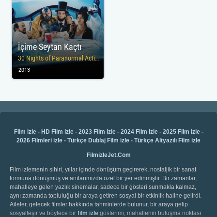
İçime Seytan Kaçtı
30 Nights of Paranormal Activity with the Devil
2013
Film izle
-
HD Film izle
-
2023 Film izle
-
2024 Film izle
-
2025 Film izle
-
2026 Filmleri izle
-
Türkçe Dublaj Film izle
-
Türkçe Altyazılı Film izle
FilmizleJet.Com
Film izlemenin sihiri, yıllar içinde dönüşüm geçirerek, nostaljik bir sanat
formuna dönüşmüş ve anılarımızda özel bir yer edinmiştir. Bir zamanlar,
mahalleye gelen yazlık sinemalar, sadece bir gösteri sunmakla kalmaz,
aynı zamanda topluluğu bir araya getiren sosyal bir etkinlik haline gelirdi.
Aileler, gelecek filmler hakkında tahminlerde bulunur, bir araya gelip
sosyalleşir ve böylece bir
film izle
gösterimi, mahallenin buluşma noktası