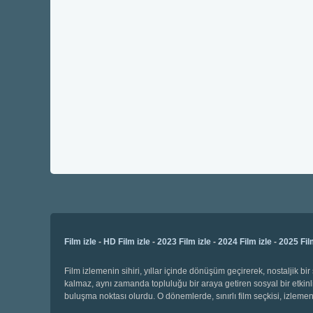
Film izle
-
HD Film izle
-
2023 Film izle
-
2024 Film izle
-
2025 Fil
Film izlemenin sihiri, yıllar içinde dönüşüm geçirerek, nostaljik 
kalmaz, aynı zamanda topluluğu bir araya getiren sosyal bir etkinli
buluşma noktası olurdu. O dönemlerde, sınırlı film seçkisi, izl