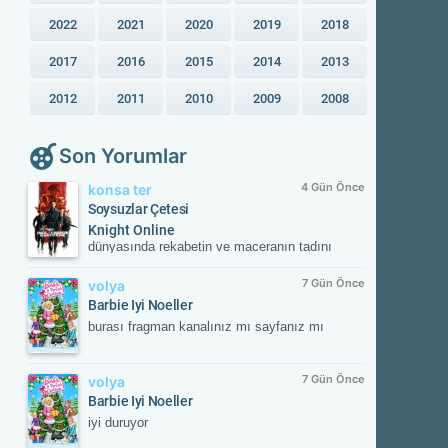
2022
2021
2020
2019
2018
2017
2016
2015
2014
2013
2012
2011
2010
2009
2008
Son Yorumlar
4 Gün Önce
konsa ter
Soysuzlar Çetesi
Knight Online
dünyasında rekabetin ve maceranın tadını
çıkar! Güvenilir sunucular, aktif etkinlikler ve
kesintisiz oyun deneyimiyle savaşın
7 Gün Önce
volya
merkezinde yerini al. Güncel gelişmeleri takip
Barbie Iyi Noeller
etmek ve resmi içeriklere ulaşmak için
burası fragman kanalınız mı sayfanız mı
NTTGame platformunu ziyaret edebilir,
karakterini zirveye taşıyacak fırsatları
kaçırmayabilirsin.
7 Gün Önce
volya
Barbie Iyi Noeller
iyi duruyor