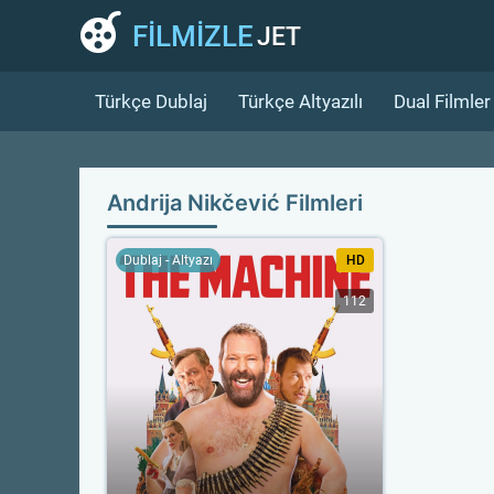
FİLMİZLE
JET
Türkçe Dublaj
Türkçe Altyazılı
Dual Filmler
Andrija Nikčević Filmleri
Dublaj - Altyazı
HD
112