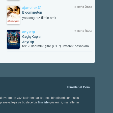
2 Hafta Önce
ajancilek31
Bloomington
yapacagınız filmin amk
2 Hafta Önce
any otp
Geçiş Kapısı
AnyOtp
tek kullanımlık şifre (OTP) üreterek hesaplara
ek güvenlik sağlayan iki aşamalı doğrulama
(2FA) uygulamasıdır. Hesabınızla
eşleştirildikten sonra her girişte uygulamanın
oluşturduğu süreli doğrulama kodunu ister;
böylece yetkisiz erişime karşı hesabınızı korur.
FilmizleJet.Com
halleye gelen yazlık sinemalar, sadece bir gösteri sunmakla
ip sosyalleşir ve böylece bir
film izle
gösterimi, mahallenin