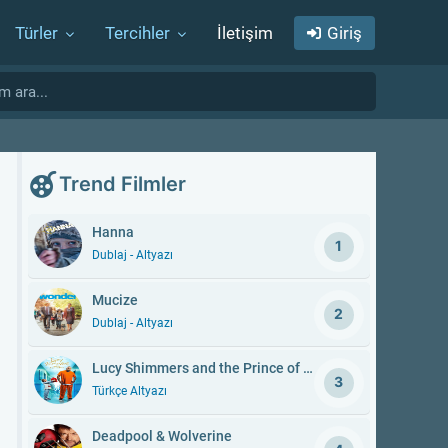
Türler
Tercihler
İletişim
Giriş
Trend Filmler
Hanna
1
Dublaj - Altyazı
Mucize
2
Dublaj - Altyazı
Lucy Shimmers and the Prince of Peace
3
Türkçe Altyazı
Deadpool & Wolverine