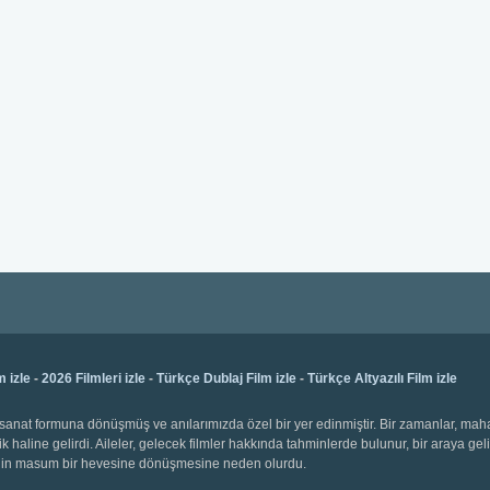
m izle
-
2026 Filmleri izle
-
Türkçe Dublaj Film izle
-
Türkçe Altyazılı Film izle
bir sanat formuna dönüşmüş ve anılarımızda özel bir yer edinmiştir. Bir zamanlar, ma
k haline gelirdi. Aileler, gelecek filmler hakkında tahminlerde bulunur, bir araya gel
emenin masum bir hevesine dönüşmesine neden olurdu.