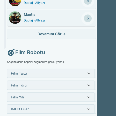
4
Dublaj - Altyazı
Mantis
5
Dublaj - Altyazı
Devamını Gör
→
Film Robotu
Seçeneklerin hepsini seçmenize gerek yoktur.