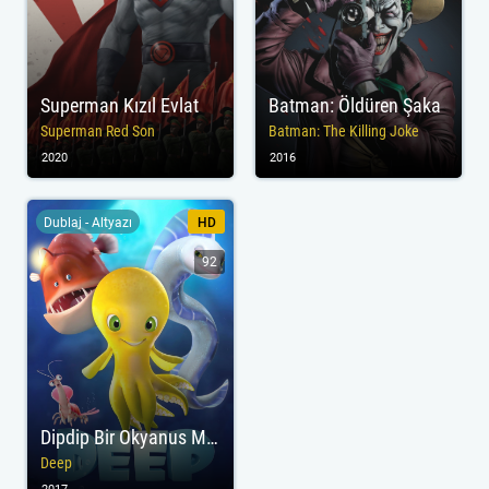
Superman Kızıl Evlat
Batman: Öldüren Şaka
Superman Red Son
Batman: The Killing Joke
2020
2016
Dublaj - Altyazı
HD
92
Dipdip Bir Okyanus Macerası
Deep