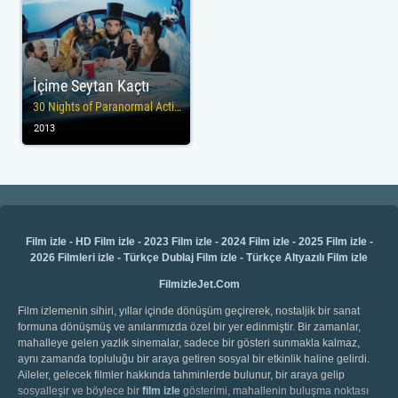
İçime Seytan Kaçtı
30 Nights of Paranormal Activity with the Devil
2013
Film izle
-
HD Film izle
-
2023 Film izle
-
2024 Film izle
-
2025 Film izle
-
2026 Filmleri izle
-
Türkçe Dublaj Film izle
-
Türkçe Altyazılı Film izle
FilmizleJet.Com
Film izlemenin sihiri, yıllar içinde dönüşüm geçirerek, nostaljik bir sanat
formuna dönüşmüş ve anılarımızda özel bir yer edinmiştir. Bir zamanlar,
mahalleye gelen yazlık sinemalar, sadece bir gösteri sunmakla kalmaz,
aynı zamanda topluluğu bir araya getiren sosyal bir etkinlik haline gelirdi.
Aileler, gelecek filmler hakkında tahminlerde bulunur, bir araya gelip
sosyalleşir ve böylece bir
film izle
gösterimi, mahallenin buluşma noktası