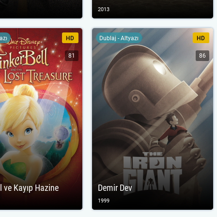
2013
yazı
HD
Dublaj - Altyazı
HD
81
86
ll ve Kayıp Hazine
Demir Dev
1999