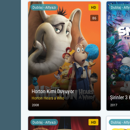
Dublaj - Altyazı
HD
Dublaj - Alt
86
Horton Kimi Duyuyor
Şirinler 3
Horton Hears a Who
2008
2017
Dublaj - Altyazı
HD
Dublaj - Alt