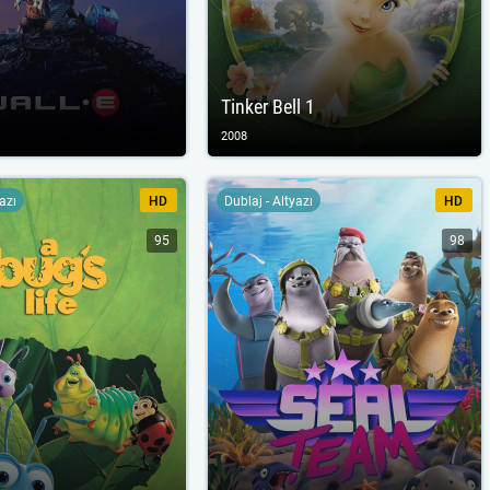
Tinker Bell 1
2008
yazı
HD
Dublaj - Altyazı
HD
95
98