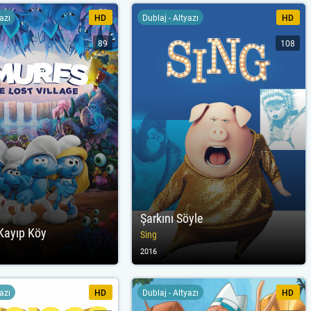
yazı
HD
Dublaj - Altyazı
HD
89
108
Şarkını Söyle
 Kayıp Köy
Sing
2016
yazı
HD
Dublaj - Altyazı
HD