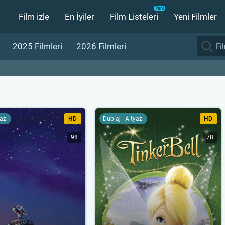
Film izle
En İyiler
Film Listeleri
Yeni Filmler
2025 Filmleri
2026 Filmleri
yazı
HD
Dublaj - Altyazı
HD
98
78