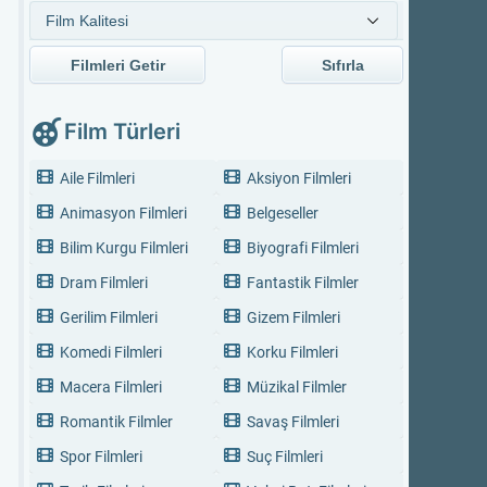
Filmleri Getir
Sıfırla
Film Türleri
Aile Filmleri
Aksiyon Filmleri
Animasyon Filmleri
Belgeseller
Bilim Kurgu Filmleri
Biyografi Filmleri
Dram Filmleri
Fantastik Filmler
Gerilim Filmleri
Gizem Filmleri
Komedi Filmleri
Korku Filmleri
Macera Filmleri
Müzikal Filmler
Romantik Filmler
Savaş Filmleri
Spor Filmleri
Suç Filmleri