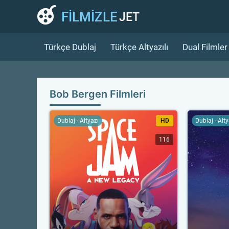
FİLMİZLE
JET
Türkçe Dublaj
Türkçe Altyazılı
Dual Filmler
Bob Bergen Filmleri
Dublaj - Altyazı
HD
Dublaj - Alt
116