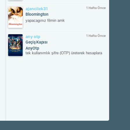
1 Hafta Önce
ajancilek31
Bloomington
yapacagınız filmin amk
1 Hafta Önce
any otp
Geçiş Kapısı
AnyOtp
tek kullanımlık şifre (OTP) üreterek hesaplara
ek güvenlik sağlayan iki aşamalı doğrulama
(2FA) uygulamasıdır. Hesabınızla
eşleştirildikten sonra her girişte uygulamanın
oluşturduğu süreli doğrulama kodunu ister;
böylece yetkisiz erişime karşı hesabınızı korur.