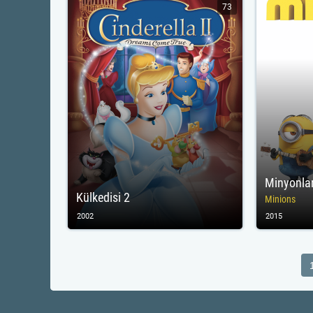
73
Minyonla
Külkedisi 2
Minions
2002
2015