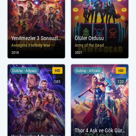
Yenilmezler 3 Sonsuzluk Savaşı
Ölüler Ordusu
Avengers 3 Infinity War
Army of the Dead
2018
2021
Dublaj - Altyazı
HD
Dublaj - Altyazı
HD
185
120
Thor 4 Aşk ve Gök Gürültüsü