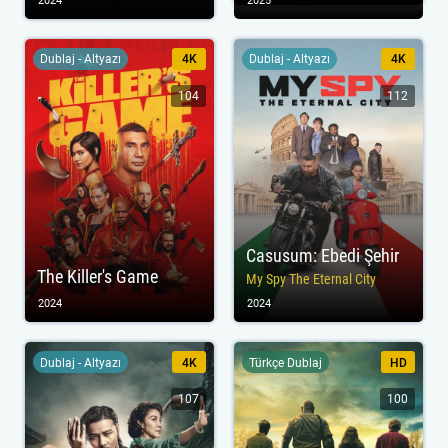
2024
2025
Dublaj - Altyazı
4K
Dublaj - Altyazı
4K
104
112
Casusum: Ebedi Şehir
The Killer's Game
My Spy The Eternal City
2024
2024
Dublaj - Altyazı
4K
Türkçe Dublaj
HD
107
100