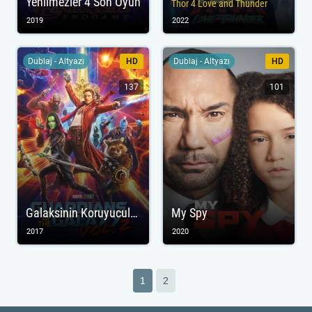
Yenilmezler 4 Son Oyun
Thor 4 Love and Thunder
2019
2022
Dublaj - Altyazı
HD
Dublaj - Altyazı
HD
137
101
Galaksinin Koruyucuları 2
My Spy
2017
2020
1
2