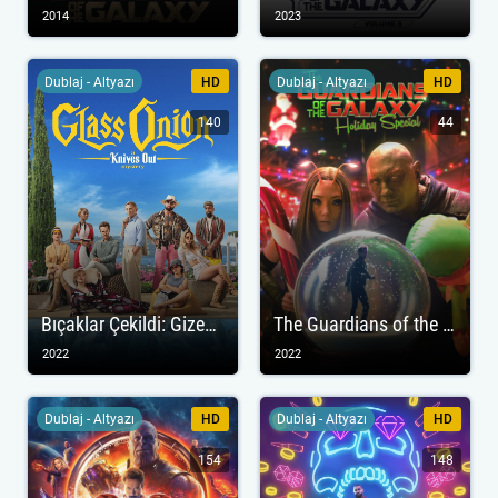
2014
2023
Dublaj - Altyazı
HD
Dublaj - Altyazı
HD
140
44
Bıçaklar Çekildi: Gizemli Bir Serüven
The Guardians of the Galaxy Holiday Special
2022
2022
Dublaj - Altyazı
HD
Dublaj - Altyazı
HD
154
148