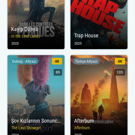
Kayıp Dünya
Trap House
In the Lost Lands
2025
2025
Dublaj - Altyazı
4K
Türkçe Altyazı
4K
89
105
Şov Kızlarının Sonuncusu
Afterburn
The Last Showgirl
Afterburn