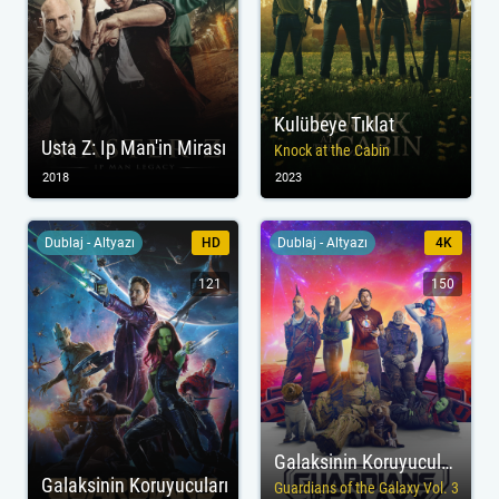
Kulübeye Tıklat
Usta Z: Ip Man'in Mirası
Knock at the Cabin
2018
2023
Dublaj - Altyazı
HD
Dublaj - Altyazı
4K
121
150
Galaksinin Koruyucuları 3
Galaksinin Koruyucuları
Guardians of the Galaxy Vol. 3