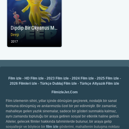
Dipdip Bir Okyanus Macerası
Deep
2017
Film izle
-
HD Film izle
-
2023 Film izle
-
2024 Film izle
-
2025 Film izle
-
2026 Filmleri izle
-
Türkçe Dublaj Film izle
-
Türkçe Altyazılı Film izle
FilmizleJet.Com
Film izlemenin sihiri, yıllar içinde dönüşüm geçirerek, nostaljik bir sanat
formuna dönüşmüş ve anılarımızda özel bir yer edinmiştir. Bir zamanlar,
mahalleye gelen yazlık sinemalar, sadece bir gösteri sunmakla kalmaz,
aynı zamanda topluluğu bir araya getiren sosyal bir etkinlik haline gelirdi.
Aileler, gelecek filmler hakkında tahminlerde bulunur, bir araya gelip
sosyalleşir ve böylece bir
film izle
gösterimi, mahallenin buluşma noktası