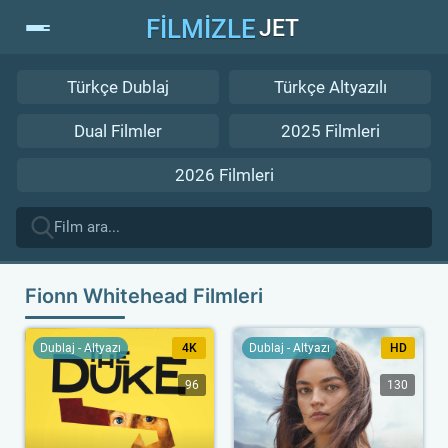
FİLMİZLE
JET
Türkçe Dublaj
Türkçe Altyazılı
Dual Filmler
2025 Filmleri
2026 Filmleri
Fionn Whitehead Filmleri
Dublaj - Altyazı
4K
Dublaj - Altyazı
HD
96
130