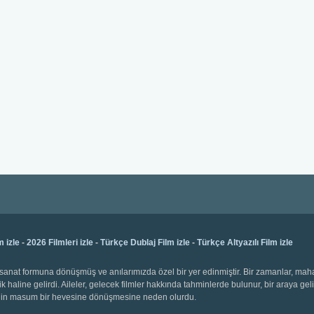
m izle
-
2026 Filmleri izle
-
Türkçe Dublaj Film izle
-
Türkçe Altyazılı Film izle
bir sanat formuna dönüşmüş ve anılarımızda özel bir yer edinmiştir. Bir zamanlar, ma
k haline gelirdi. Aileler, gelecek filmler hakkında tahminlerde bulunur, bir araya gel
emenin masum bir hevesine dönüşmesine neden olurdu.