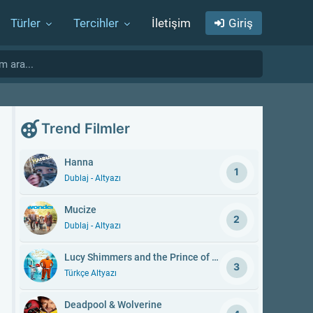
Türler
Tercihler
İletişim
Giriş
Trend Filmler
Hanna
1
Dublaj - Altyazı
Mucize
2
Dublaj - Altyazı
Lucy Shimmers and the Prince of Peace
3
Türkçe Altyazı
Deadpool & Wolverine