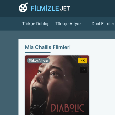
FİLMİZLE
JET
Türkçe Dublaj
Türkçe Altyazılı
Dual Filmler
Mia Challis Filmleri
Türkçe Altyazı
4K
95