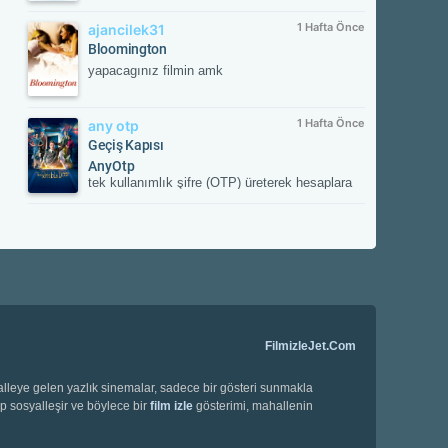
1 Hafta Önce
ajancilek31
Bloomington
yapacagınız filmin amk
1 Hafta Önce
any otp
Geçiş Kapısı
AnyOtp
tek kullanımlık şifre (OTP) üreterek hesaplara
ek güvenlik sağlayan iki aşamalı doğrulama
(2FA) uygulamasıdır. Hesabınızla
eşleştirildikten sonra her girişte uygulamanın
oluşturduğu süreli doğrulama kodunu ister;
böylece yetkisiz erişime karşı hesabınızı korur.
FilmizleJet.Com
halleye gelen yazlık sinemalar, sadece bir gösteri sunmakla
ip sosyalleşir ve böylece bir
film izle
gösterimi, mahallenin