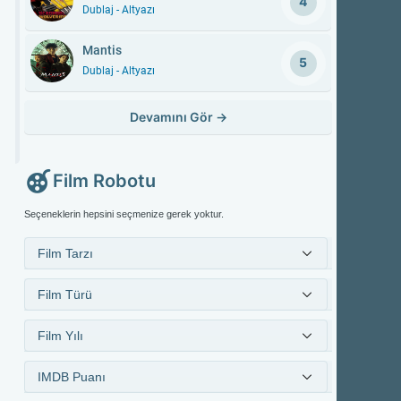
4
Dublaj - Altyazı
Mantis
5
Dublaj - Altyazı
Devamını Gör
→
Film Robotu
Seçeneklerin hepsini seçmenize gerek yoktur.