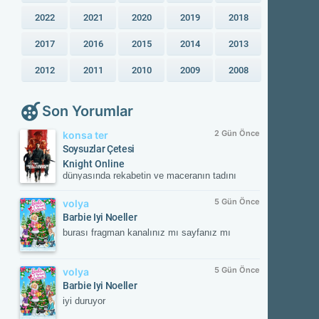
2022
2021
2020
2019
2018
2017
2016
2015
2014
2013
2012
2011
2010
2009
2008
Son Yorumlar
2 Gün Önce
konsa ter
Soysuzlar Çetesi
Knight Online
dünyasında rekabetin ve maceranın tadını
çıkar! Güvenilir sunucular, aktif etkinlikler ve
kesintisiz oyun deneyimiyle savaşın
5 Gün Önce
volya
merkezinde yerini al. Güncel gelişmeleri takip
Barbie Iyi Noeller
etmek ve resmi içeriklere ulaşmak için
burası fragman kanalınız mı sayfanız mı
NTTGame platformunu ziyaret edebilir,
karakterini zirveye taşıyacak fırsatları
kaçırmayabilirsin.
5 Gün Önce
volya
Barbie Iyi Noeller
iyi duruyor