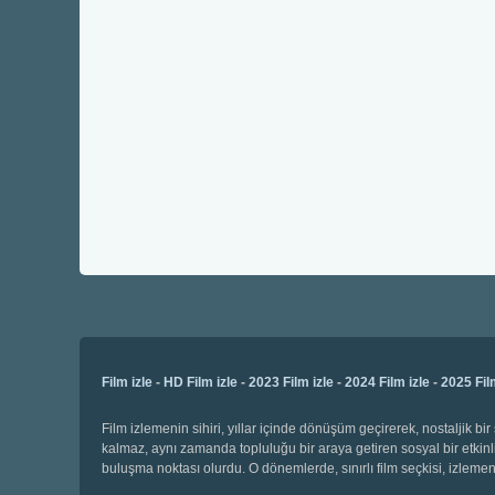
Film izle
-
HD Film izle
-
2023 Film izle
-
2024 Film izle
-
2025 Fil
Film izlemenin sihiri, yıllar içinde dönüşüm geçirerek, nostaljik 
kalmaz, aynı zamanda topluluğu bir araya getiren sosyal bir etkinli
buluşma noktası olurdu. O dönemlerde, sınırlı film seçkisi, izl