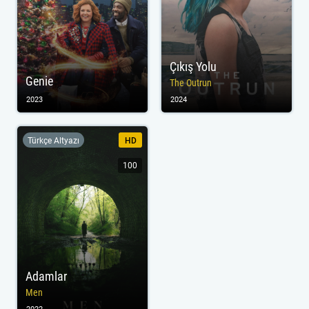
Çıkış Yolu
Genie
The Outrun
2023
2024
Türkçe Altyazı
HD
100
Adamlar
Men