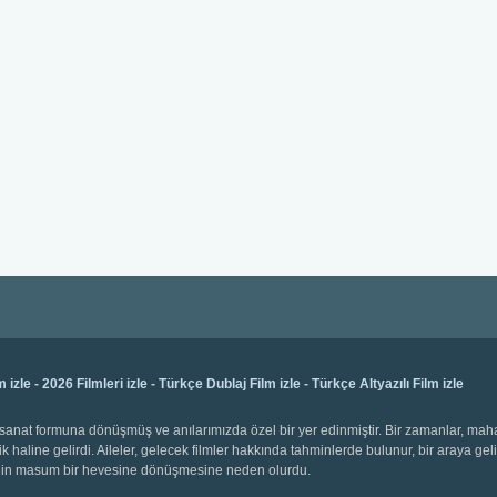
m izle
-
2026 Filmleri izle
-
Türkçe Dublaj Film izle
-
Türkçe Altyazılı Film izle
bir sanat formuna dönüşmüş ve anılarımızda özel bir yer edinmiştir. Bir zamanlar, ma
k haline gelirdi. Aileler, gelecek filmler hakkında tahminlerde bulunur, bir araya gel
emenin masum bir hevesine dönüşmesine neden olurdu.