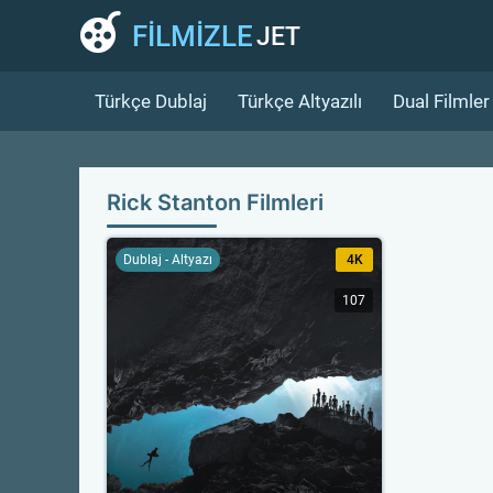
FİLMİZLE
JET
Türkçe Dublaj
Türkçe Altyazılı
Dual Filmler
Rick Stanton Filmleri
Dublaj - Altyazı
4K
107