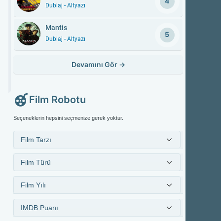
4
Dublaj - Altyazı
Mantis
5
Dublaj - Altyazı
Devamını Gör
→
Film Robotu
Seçeneklerin hepsini seçmenize gerek yoktur.