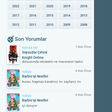
2022
2021
2020
2019
2018
2017
2016
2015
2014
2013
2012
2011
2010
2009
2008
Son Yorumlar
1 Gün Önce
konsa ter
Soysuzlar Çetesi
Knight Online
dünyasında rekabetin ve maceranın tadını
çıkar! Güvenilir sunucular, aktif etkinlikler ve
kesintisiz oyun deneyimiyle savaşın
4 Gün Önce
volya
merkezinde yerini al. Güncel gelişmeleri takip
Barbie Iyi Noeller
etmek ve resmi içeriklere ulaşmak için
burası fragman kanalınız mı sayfanız mı
NTTGame platformunu ziyaret edebilir,
karakterini zirveye taşıyacak fırsatları
kaçırmayabilirsin.
4 Gün Önce
volya
Barbie Iyi Noeller
iyi duruyor