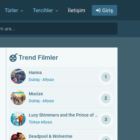
Türler
Tercihler
İletişim
Giriş
Trend Filmler
Hanna
1
Dublaj - Altyazı
Mucize
2
Dublaj - Altyazı
Lucy Shimmers and the Prince of Peace
3
Türkçe Altyazı
Deadpool & Wolverine