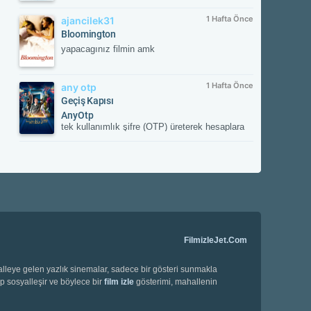
1 Hafta Önce
ajancilek31
Bloomington
yapacagınız filmin amk
1 Hafta Önce
any otp
Geçiş Kapısı
AnyOtp
tek kullanımlık şifre (OTP) üreterek hesaplara
ek güvenlik sağlayan iki aşamalı doğrulama
(2FA) uygulamasıdır. Hesabınızla
eşleştirildikten sonra her girişte uygulamanın
oluşturduğu süreli doğrulama kodunu ister;
böylece yetkisiz erişime karşı hesabınızı korur.
FilmizleJet.Com
halleye gelen yazlık sinemalar, sadece bir gösteri sunmakla
ip sosyalleşir ve böylece bir
film izle
gösterimi, mahallenin