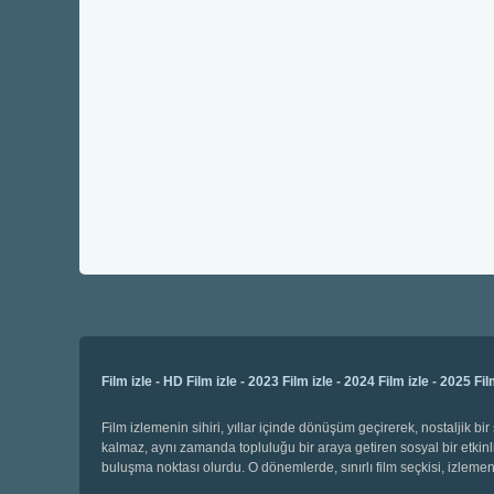
Film izle
-
HD Film izle
-
2023 Film izle
-
2024 Film izle
-
2025 Fil
Film izlemenin sihiri, yıllar içinde dönüşüm geçirerek, nostaljik 
kalmaz, aynı zamanda topluluğu bir araya getiren sosyal bir etkinli
buluşma noktası olurdu. O dönemlerde, sınırlı film seçkisi, izl