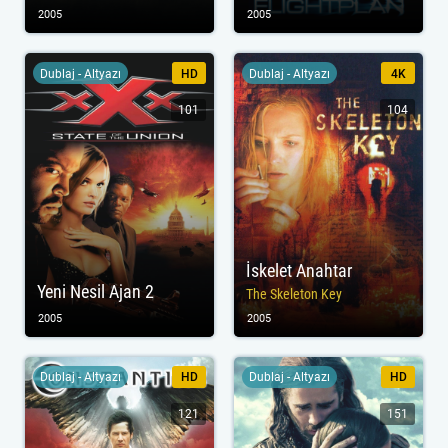
2005
2005
Dublaj - Altyazı
HD
Dublaj - Altyazı
4K
101
104
İskelet Anahtar
Yeni Nesil Ajan 2
The Skeleton Key
2005
2005
Dublaj - Altyazı
HD
Dublaj - Altyazı
HD
121
151