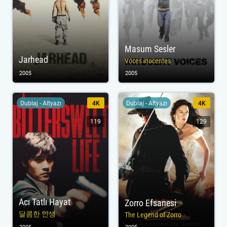
Masum Sesler
Jarhead
Voces inocentes
2005
2005
Dublaj - Altyazı
4K
Dublaj - Altyazı
4K
119
129
Acı Tatlı Hayat
Zorro Efsanesi
달콤한 인생
The Legend of Zorro