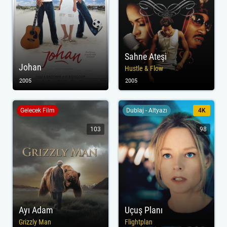
Sahne Ateşi
Johan
Hustle & Flow
2005
2005
Gelecek Film
Dublaj - Altyazı
4K
103
98
Ayı Adam
Uçuş Planı
Grizzly Man
Flightplan