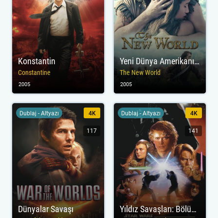
Konstantin
Yeni Dünya Amerikanın Keşfi
Constantine
The New World
2005
2005
Dublaj - Altyazı
4K
Dublaj - Altyazı
4K
117
141
Dünyalar Savaşı
Yıldız Savaşları: Bölüm III - Sith'in İntikamı