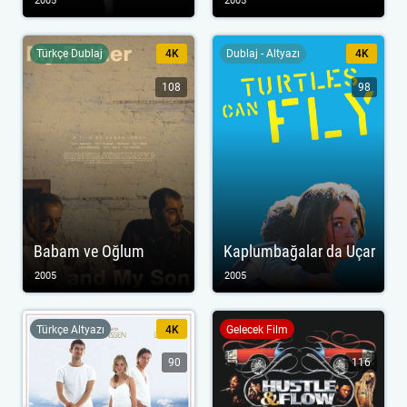
2005
2005
Türkçe Dublaj
4K
Dublaj - Altyazı
4K
108
98
Babam ve Oğlum
Kaplumbağalar da Uçar
2005
2005
Türkçe Altyazı
4K
Gelecek Film
90
116