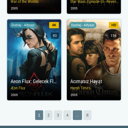
War of the Worlds
Star Wars: Episode III - Revenge of the Sith
2005
2005
Dublaj - Altyazı
4K
Dublaj - Altyazı
HD
93
116
Aeon Flux: Gelecek Flux'ta
Acımasız Hayat
Æon Flux
Harsh Times
2005
2005
1
2
3
4
...
8