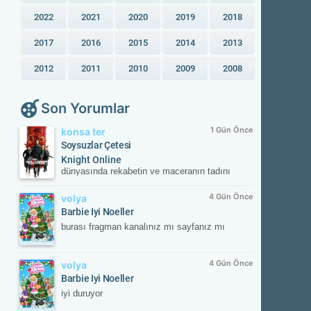
2022
2021
2020
2019
2018
2017
2016
2015
2014
2013
2012
2011
2010
2009
2008
Son Yorumlar
1 Gün Önce
konsa ter
Soysuzlar Çetesi
Knight Online
dünyasında rekabetin ve maceranın tadını
çıkar! Güvenilir sunucular, aktif etkinlikler ve
kesintisiz oyun deneyimiyle savaşın
4 Gün Önce
volya
merkezinde yerini al. Güncel gelişmeleri takip
Barbie Iyi Noeller
etmek ve resmi içeriklere ulaşmak için
burası fragman kanalınız mı sayfanız mı
NTTGame platformunu ziyaret edebilir,
karakterini zirveye taşıyacak fırsatları
kaçırmayabilirsin.
4 Gün Önce
volya
Barbie Iyi Noeller
iyi duruyor