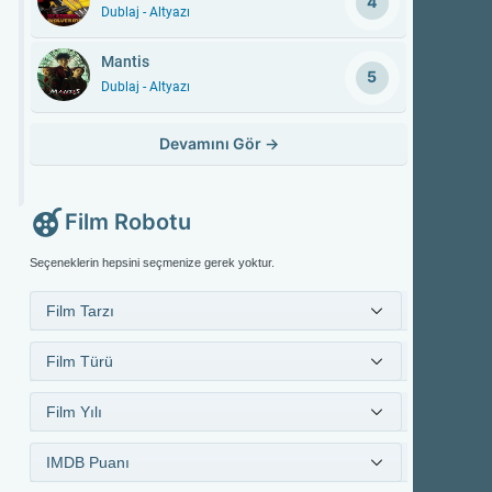
4
Dublaj - Altyazı
Mantis
5
Dublaj - Altyazı
Devamını Gör
→
Film Robotu
Seçeneklerin hepsini seçmenize gerek yoktur.