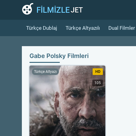
FİLMİZLE
JET
Türkçe Dublaj
Türkçe Altyazılı
Dual Filmler
Gabe Polsky Filmleri
Türkçe Altyazı
HD
105