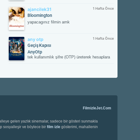
1 Hafta Önce
ajancilek31
Bloomington
yapacagınız filmin amk
1 Hafta Önce
any otp
Geçiş Kapısı
AnyOtp
tek kullanımlık şifre (OTP) üreterek hesaplara
ek güvenlik sağlayan iki aşamalı doğrulama
(2FA) uygulamasıdır. Hesabınızla
eşleştirildikten sonra her girişte uygulamanın
oluşturduğu süreli doğrulama kodunu ister;
böylece yetkisiz erişime karşı hesabınızı korur.
FilmizleJet.Com
halleye gelen yazlık sinemalar, sadece bir gösteri sunmakla
ip sosyalleşir ve böylece bir
film izle
gösterimi, mahallenin