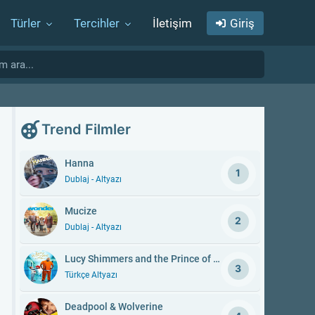
Türler
Tercihler
İletişim
Giriş
Trend Filmler
Hanna
1
Dublaj - Altyazı
Mucize
2
Dublaj - Altyazı
Lucy Shimmers and the Prince of Peace
3
Türkçe Altyazı
Deadpool & Wolverine