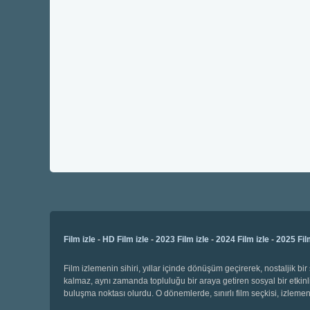
Film izle
-
HD Film izle
-
2023 Film izle
-
2024 Film izle
-
2025 Fil
Film izlemenin sihiri, yıllar içinde dönüşüm geçirerek, nostaljik 
kalmaz, aynı zamanda topluluğu bir araya getiren sosyal bir etkinli
buluşma noktası olurdu. O dönemlerde, sınırlı film seçkisi, izl