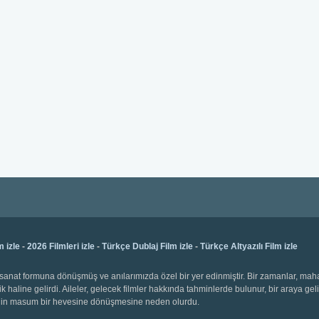
m izle
-
2026 Filmleri izle
-
Türkçe Dublaj Film izle
-
Türkçe Altyazılı Film izle
bir sanat formuna dönüşmüş ve anılarımızda özel bir yer edinmiştir. Bir zamanlar, ma
k haline gelirdi. Aileler, gelecek filmler hakkında tahminlerde bulunur, bir araya gel
emenin masum bir hevesine dönüşmesine neden olurdu.