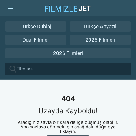
FİLMİZLE
JET
Türkçe Dublaj
Türkçe Altyazılı
Dual Filmler
2025 Filmleri
2026 Filmleri
404
Uzayda Kayboldu!
Aradığınız sayfa bir kara deliğe düşmüş olabilir.
Ana sayfaya dönmek için aşağıdaki düğmeye
tıklayın.