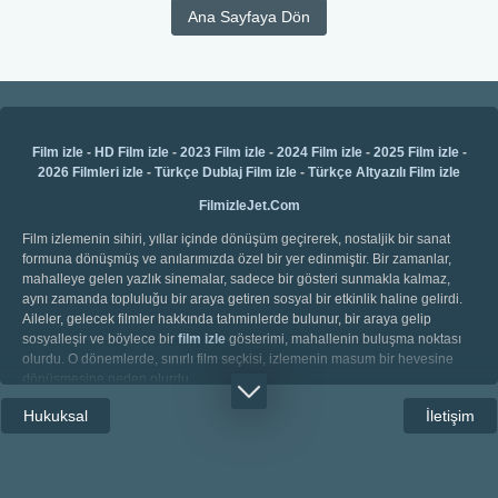
Ana Sayfaya Dön
Film izle
-
HD Film izle
-
2023 Film izle
-
2024 Film izle
-
2025 Film izle
-
2026 Filmleri izle
-
Türkçe Dublaj Film izle
-
Türkçe Altyazılı Film izle
FilmizleJet.Com
Film izlemenin sihiri, yıllar içinde dönüşüm geçirerek, nostaljik bir sanat
formuna dönüşmüş ve anılarımızda özel bir yer edinmiştir. Bir zamanlar,
mahalleye gelen yazlık sinemalar, sadece bir gösteri sunmakla kalmaz,
aynı zamanda topluluğu bir araya getiren sosyal bir etkinlik haline gelirdi.
Aileler, gelecek filmler hakkında tahminlerde bulunur, bir araya gelip
sosyalleşir ve böylece bir
film izle
gösterimi, mahallenin buluşma noktası
olurdu. O dönemlerde, sınırlı film seçkisi, izlemenin masum bir hevesine
dönüşmesine neden olurdu.
Zamanın akışı ve teknolojinin ilerlemesiyle, film izlemenin manası ve
Hukuksal
İletişim
erişilebilirliği köklü bir dönüşüm yaşadı. Eski günlerin karıncalı beyaz
perdeleri geride kaldı; yerini 720p
1080p film izle
gibi yüksek çözünürlükler
ve Blu-ray gibi üstün görüntü kaliteleri aldı. Bu, sadece filmleri seçme
özgürlüğümüzü artırmakla kalmadı, aynı zamanda ses ve görüntü kalitesi