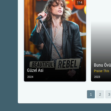
114
Bunu Öv
Güzel Asi
Praise This
2024
2023
1
2
3