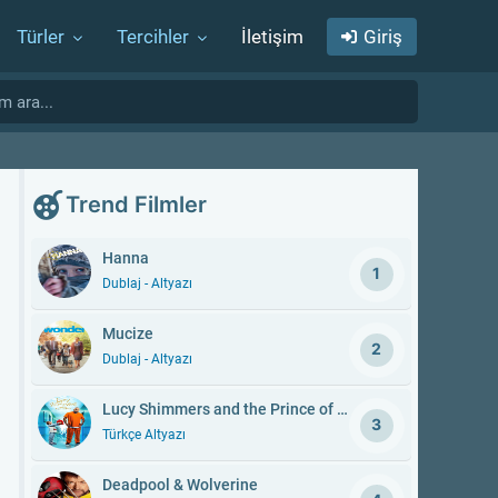
Türler
Tercihler
İletişim
Giriş
Trend Filmler
Hanna
1
Dublaj - Altyazı
Mucize
2
Dublaj - Altyazı
Lucy Shimmers and the Prince of Peace
3
Türkçe Altyazı
Deadpool & Wolverine