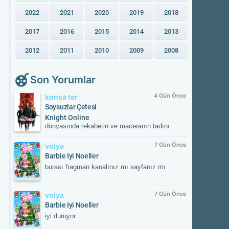
2022
2021
2020
2019
2018
2017
2016
2015
2014
2013
2012
2011
2010
2009
2008
Son Yorumlar
4 Gün Önce
konsa ter
Soysuzlar Çetesi
Knight Online
dünyasında rekabetin ve maceranın tadını
çıkar! Güvenilir sunucular, aktif etkinlikler ve
kesintisiz oyun deneyimiyle savaşın
7 Gün Önce
volya
merkezinde yerini al. Güncel gelişmeleri takip
Barbie Iyi Noeller
etmek ve resmi içeriklere ulaşmak için
burası fragman kanalınız mı sayfanız mı
NTTGame platformunu ziyaret edebilir,
karakterini zirveye taşıyacak fırsatları
kaçırmayabilirsin.
7 Gün Önce
volya
Barbie Iyi Noeller
iyi duruyor