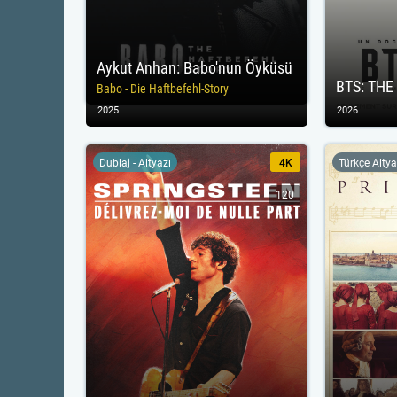
Aykut Anhan: Babo'nun Öyküsü
BTS: THE
Babo - Die Haftbefehl-Story
2025
2026
Dublaj - Altyazı
4K
Türkçe Altya
120