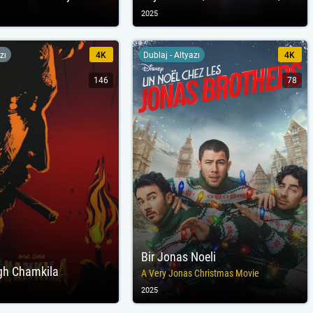
2025
zı
4K
Dublaj - Altyazı
4K
146
78
Bir Jonas Noeli
gh Chamkila
A Very Jonas Christmas Movie
2025