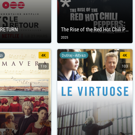
 RETURN
The Rise of the Red Hot Chili Peppers: Our Brother, Hillel
2025
zı
4K
Dublaj - Altyazı
4K
110
103