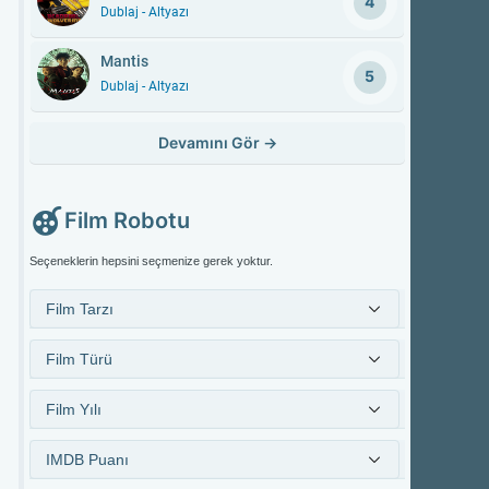
4
Dublaj - Altyazı
Mantis
5
Dublaj - Altyazı
Devamını Gör
→
Film Robotu
Seçeneklerin hepsini seçmenize gerek yoktur.