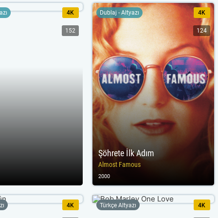
yazı
4K
Dublaj - Altyazı
4K
152
124
Şöhrete İlk Adım
Almost Famous
2000
zı
4K
Türkçe Altyazı
4K