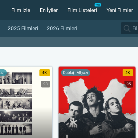
Film izle
En İyiler
Film Listeleri
Yeni Filmler
2025 Filmleri
2026 Filmleri
yazı
4K
Dublaj - Altyazı
4K
93
95