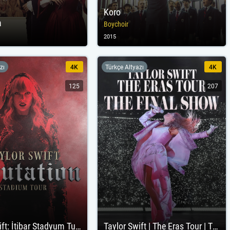
Koro
a
Boychoir
2015
zı
4K
Türkçe Altyazı
4K
125
207
Taylor Swift: İtibar Stadyum Turu
Taylor Swift | The Eras Tour | The Final Show