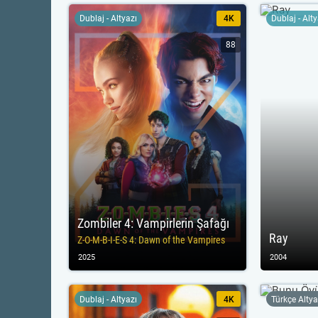
Dublaj - Altyazı
4K
Dublaj - Alt
88
Zombiler 4: Vampirlerin Şafağı
Ray
Z-O-M-B-I-E-S 4: Dawn of the Vampires
2025
2004
Dublaj - Altyazı
4K
Türkçe Altya