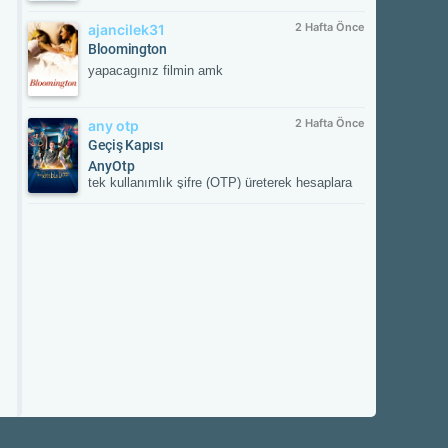
2 Hafta Önce
ajancilek31
Bloomington
yapacagınız filmin amk
2 Hafta Önce
any otp
Geçiş Kapısı
AnyOtp
tek kullanımlık şifre (OTP) üreterek hesaplara
ek güvenlik sağlayan iki aşamalı doğrulama
(2FA) uygulamasıdır. Hesabınızla
eşleştirildikten sonra her girişte uygulamanın
oluşturduğu süreli doğrulama kodunu ister;
böylece yetkisiz erişime karşı hesabınızı korur.