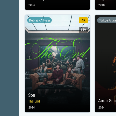
2024
2018
Dublaj - Altyazı
4K
Türkçe Altya
149
Son
Amar Sin
The End
2024
2024