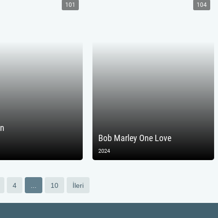
101
104
ün
Bob Marley One Love
2024
4
...
10
İleri