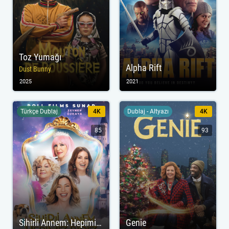
Toz Yumağı
Alpha Rift
Dust Bunny
2025
2021
Türkçe Dublaj
4K
Dublaj - Altyazı
4K
85
93
Sihirli Annem: Hepimiz Biriz
Genie