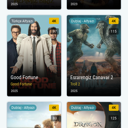
2025
2023
Türkçe Altyazı
4K
Dublaj - Altyazı
4K
97
115
Good Fortune
Esrarengiz Canavar 2
Good Fortune
Troll 2
2025
2025
Dublaj - Altyazı
4K
Dublaj - Altyazı
4K
80
125