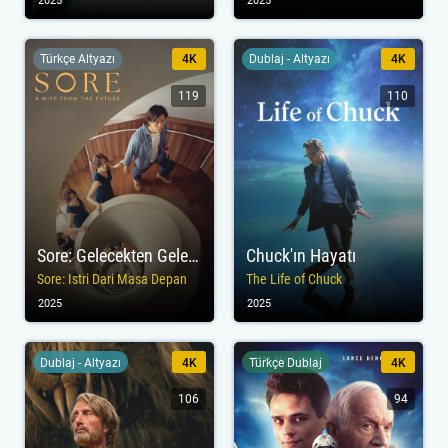
2025
2025
Türkçe Altyazı
4K
Dublaj - Altyazı
4K
119
110
Sore: Gelecekten Gelen Eş
Chuck'ın Hayatı
Sore: Istri Dari Masa Depan
The Life of Chuck
2025
2025
Dublaj - Altyazı
4K
Türkçe Dublaj
4K
106
94