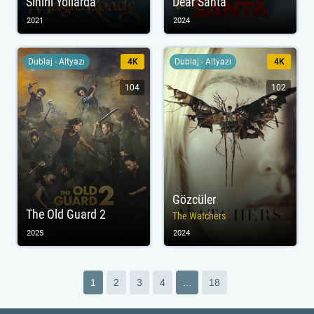
Sihirli Yollarda
Dear Santa
2021
2024
Dublaj - Altyazı
4K
Dublaj - Altyazı
4K
104
102
Gözcüler
The Old Guard 2
The Watchers
2025
2024
1
2
3
4
...
18