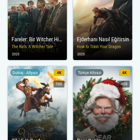
Fareler: Bir Witcher Hikâyesi
Ejderhanı Nasıl Eğitirsin
The Rats: A Witcher Tale
How to Train Your Dragon
2025
2025
Dublaj - Altyazı
4K
Türkçe Altyazı
4K
100
108