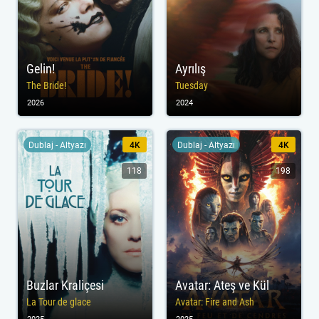
Gelin!
Ayrılış
The Bride!
Tuesday
2026
2024
Dublaj - Altyazı
4K
Dublaj - Altyazı
4K
118
198
Buzlar Kraliçesi
Avatar: Ateş ve Kül
La Tour de glace
Avatar: Fire and Ash