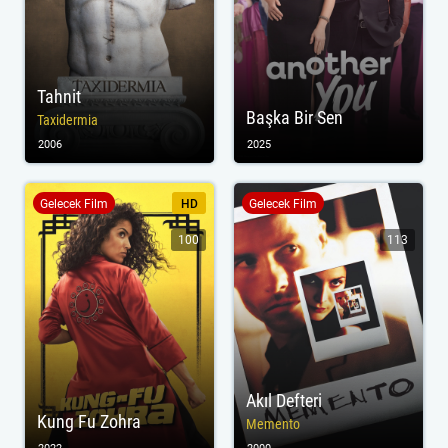
Tahnit
Başka Bir Sen
Taxidermia
2006
2025
Gelecek Film
HD
Gelecek Film
100
113
Akıl Defteri
Kung Fu Zohra
Memento