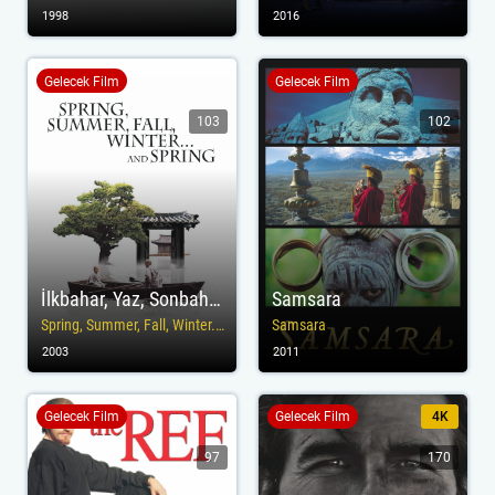
1998
2016
Gelecek Film
Gelecek Film
103
102
İlkbahar, Yaz, Sonbahar, Kış... Ve İlkbahar
Samsara
Spring, Summer, Fall, Winter... and Spring
Samsara
2003
2011
Gelecek Film
Gelecek Film
4K
97
170