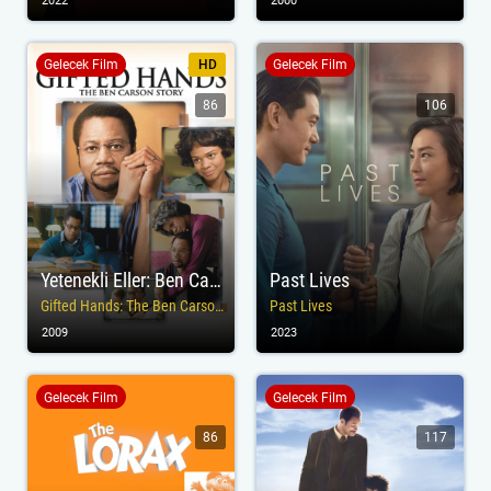
2022
2000
Gelecek Film
HD
Gelecek Film
86
106
Yetenekli Eller: Ben Carson'ın Öyküsü
Past Lives
Gifted Hands: The Ben Carson Story
Past Lives
2009
2023
Gelecek Film
Gelecek Film
86
117