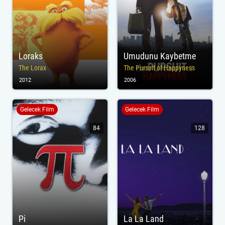
Loraks
Umudunu Kaybetme
The Lorax
The Pursuit of Happyness
2012
2006
Gelecek Film
Gelecek Film
84
128
Pi
La La Land