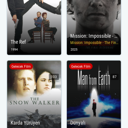
Mission: Impossible - Son Hesaplaşma
The Ref
Mission: Impossible - The Final Reckoning
1994
2025
Gelecek Film
Gelecek Film
103
87
Karda Yürüyen
Dünyalı