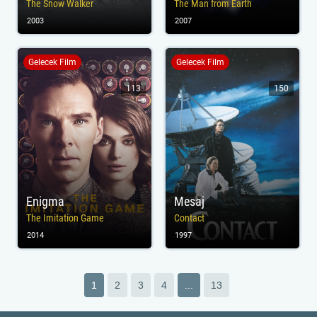
The Snow Walker
The Man from Earth
2003
2007
Gelecek Film
Gelecek Film
113
150
Enigma
Mesaj
The Imitation Game
Contact
2014
1997
1
2
3
4
...
13