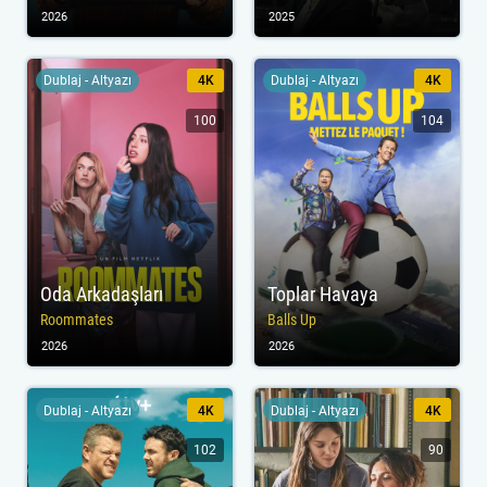
2026
2025
Dublaj - Altyazı
4K
Dublaj - Altyazı
4K
100
104
Oda Arkadaşları
Toplar Havaya
Roommates
Balls Up
2026
2026
Dublaj - Altyazı
4K
Dublaj - Altyazı
4K
102
90