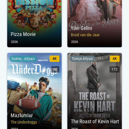
Yılın Gelini
Pizza Movie
Bruid van die Jaar
2026
2026
Dublaj - Altyazı
4K
Türkçe Altyazı
4K
96
172
Mazlumlar
The Roast of Kevin Hart
The Underdoggs