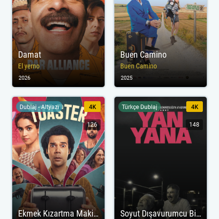
Damat
Buen Camino
El yerno
Buen Camino
2026
2025
Dublaj - Altyazı
4K
Türkçe Dublaj
4K
126
148
Ekmek Kızartma Makinesi
Soyut Dışavurumcu Bir Dostluğun Anatomisi Veyahut Yan Yana