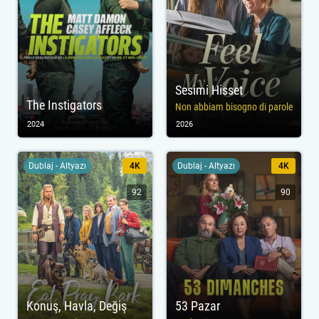
Sesimi Hisset
The Instigators
Non abbiam bisogno di parole
2024
2026
Dublaj - Altyazı
4K
Dublaj - Altyazı
4K
92
90
Konuş, Havla, Değiş
53 Pazar