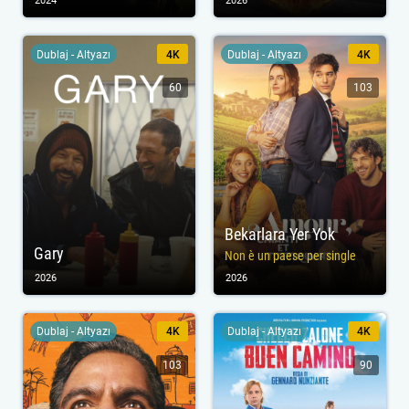
2024
2026
Dublaj - Altyazı
4K
Dublaj - Altyazı
4K
60
103
Bekarlara Yer Yok
Gary
Non è un paese per single
2026
2026
Dublaj - Altyazı
4K
Dublaj - Altyazı
4K
103
90