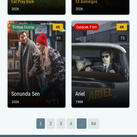
Eat Pray Bark
53 domingos
2026
2026
Türkçe Dublaj
4K
Gelecek Film
4K
91
73
Sonunda Sen
Ariel
2026
1988
1
2
3
4
...
84