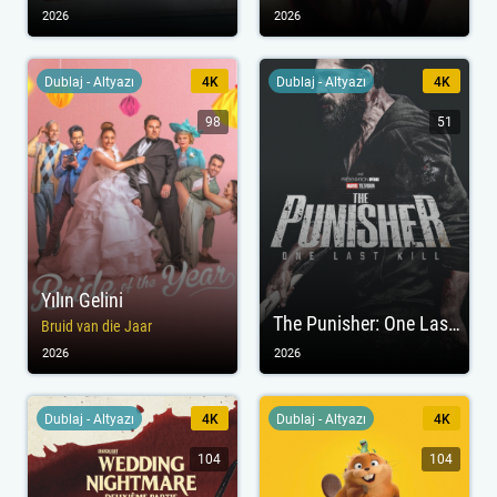
2026
2026
Dublaj - Altyazı
4K
Dublaj - Altyazı
4K
98
51
Yılın Gelini
The Punisher: One Last Kill
Bruid van die Jaar
2026
2026
Dublaj - Altyazı
4K
Dublaj - Altyazı
4K
104
104