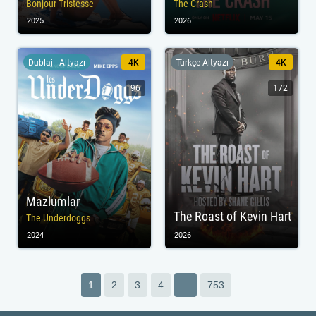
Bonjour Tristesse
The Crash
2025
2026
Dublaj - Altyazı
4K
Türkçe Altyazı
4K
96
172
Mazlumlar
The Roast of Kevin Hart
The Underdoggs
2024
2026
1
2
3
4
...
753