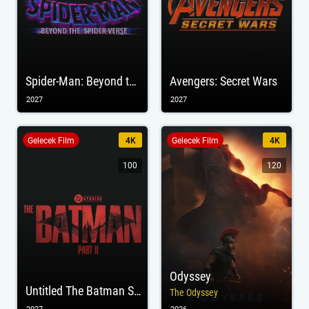
Spider-Man: Beyond the Spider-Verse
Avengers: Secret Wars
2027
2027
Gelecek Film
4K
Gelecek Film
4K
100
120
Odyssey
Untitled The Batman Sequel
The Odyssey