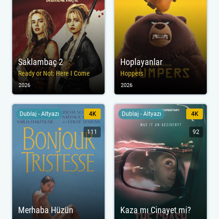
Saklambaç 2
Hoplayanlar
Ready or Not: Here I Come
Hoppers
2026
2026
Dublaj - Altyazı
4K
Dublaj - Altyazı
4K
111
92
Merhaba Hüzün
Kaza mı Cinayet mi?