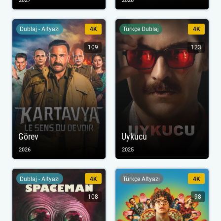
2027
2026
Dublaj - Altyazı
4K
Türkçe Dublaj
4K
109
123
Görev
Uykucu
2026
2025
Dublaj - Altyazı
4K
Türkçe Altyazı
4K
108
98