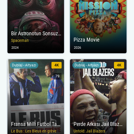
Bir Astronotun Sonsuz Yolculuğu
Pizza Movie
Spaceman
2024
2026
Dublaj - Altyazı
4K
Dublaj - Altyazı
4K
79
70
Fransa Milli Futbol Takımının İsyanı
Perde Arkası Jail Blazers
Le Bus : Les Bleus en grève
Untold: Jail Blazers