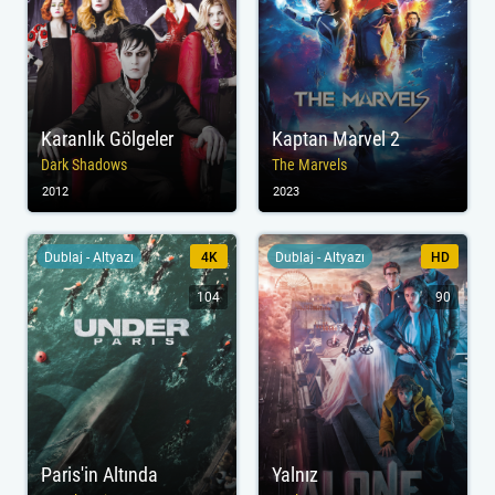
Karanlık Gölgeler
Kaptan Marvel 2
Dark Shadows
The Marvels
2012
2023
Dublaj - Altyazı
4K
Dublaj - Altyazı
HD
104
90
Paris'in Altında
Yalnız