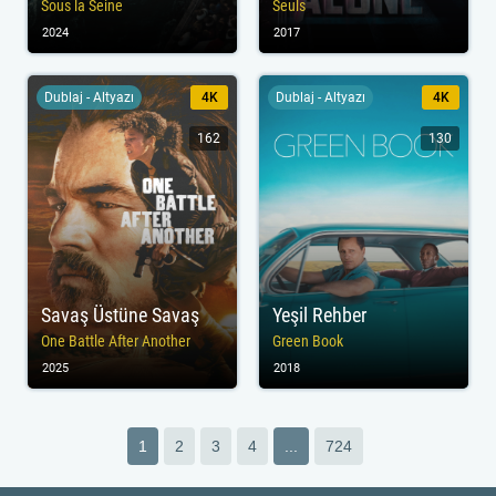
Sous la Seine
Seuls
2024
2017
Dublaj - Altyazı
4K
Dublaj - Altyazı
4K
162
130
Savaş Üstüne Savaş
Yeşil Rehber
One Battle After Another
Green Book
2025
2018
1
2
3
4
...
724