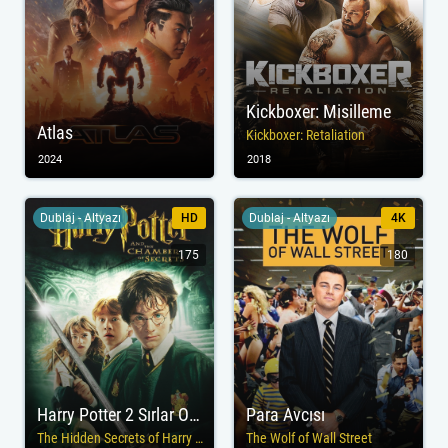
Kickboxer: Misilleme
Atlas
Kickboxer: Retaliation
2024
2018
Dublaj - Altyazı
HD
Dublaj - Altyazı
4K
175
180
Harry Potter 2 Sırlar Odası
Para Avcısı
The Hidden Secrets of Harry Potter
The Wolf of Wall Street