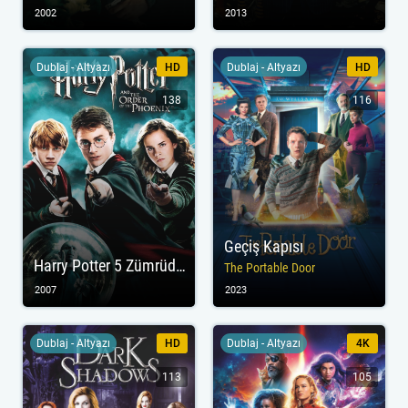
2002
2013
Dublaj - Altyazı
HD
Dublaj - Altyazı
HD
138
116
Geçiş Kapısı
Harry Potter 5 Zümrüdüanka Yoldaşlığı
The Portable Door
2007
2023
Dublaj - Altyazı
HD
Dublaj - Altyazı
4K
113
105