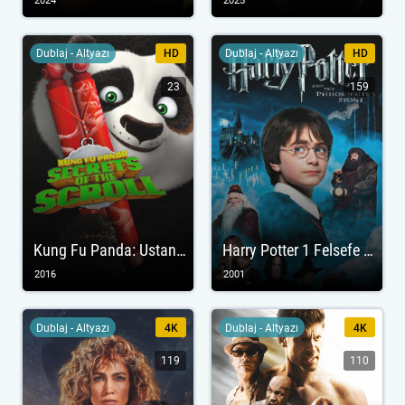
2024
2025
Dublaj - Altyazı
HD
Dublaj - Altyazı
HD
23
159
Kung Fu Panda: Ustanın Sırları
Harry Potter 1 Felsefe Taşı
2016
2001
Dublaj - Altyazı
4K
Dublaj - Altyazı
4K
119
110