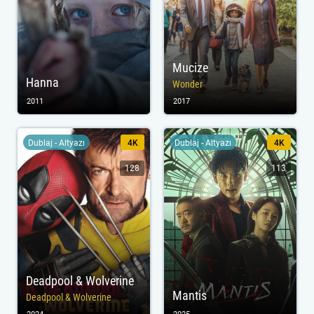
Mucize
Hanna
Wonder
2011
2017
Dublaj - Altyazı
4K
Dublaj - Altyazı
4K
128
113
Deadpool & Wolverine
Mantis
Deadpool & Wolverine