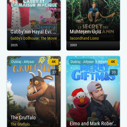
Gabby’nin Hayal Evi: Film
Muhteşem Üçlü
Gabby's Dollhouse: The Movie
Secondhand Lions
2025
2003
Dublaj - Altyazı
4K
Dublaj - Altyazı
4K
27
30
The Gruffalo
Elmo and Mark Rober's Merry Giftmas
The Gruffalo