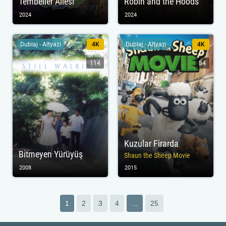
Tembeller Ailesi
Robin and the Hoods
2024
2024
Dublaj - Altyazı
4K
Dublaj - Altyazı
4K
114
84
Kuzular Firarda
Bitmeyen Yürüyüş
Shaun the Sheep Movie
2008
2015
1
2
3
4
...
25