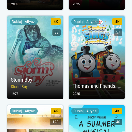
2009
2025
Dublaj - Altyazı
4K
Dublaj - Altyazı
4K
88
57
Storm Boy
Thomas and Friends: Sodor Sings Together
Storm Boy
1977
2025
Dublaj - Altyazı
4K
Dublaj - Altyazı
4K
128
40