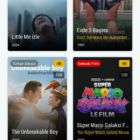
Evde 5 Başına
Little Me izle
Don't Tell Mom the Babysitter's Dead
2024
1991
Türkçe Altyazı
4K
Gelecek Film
4K
108
120
Süper Mario Galaksi Filmi
The Unbreakable Boy
The Super Mario Galaxy Movie