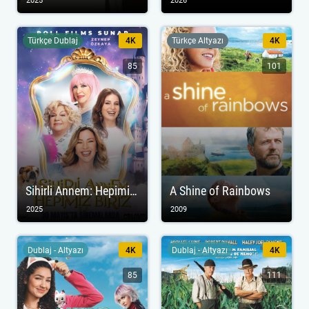
2025
2026
Türkçe Dublaj
4K
Türkçe Altyazı
4K
85
101
Sihirli Annem: Hepimiz Biriz
A Shine of Rainbows
2025
2009
Dublaj - Altyazı
4K
Dublaj - Altyazı
4K
85
111