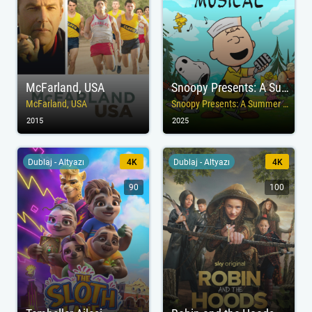
McFarland, USA
Snoopy Presents: A Summer Musical
McFarland, USA
Snoopy Presents: A Summer Musical
2015
2025
Dublaj - Altyazı
4K
Dublaj - Altyazı
4K
90
100