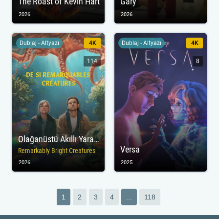
The Roast of Kevin Hart
Gary
2026
2026
Dublaj - Altyazı
4K
Dublaj - Altyazı
4K
114
8
Olağanüstü Akıllı Yaratıklar
Versa
Remarkably Bright Creatures
2026
2025
1
2
3
4
...
118