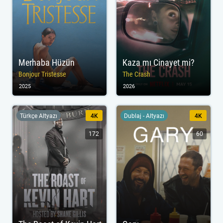
Merhaba Hüzün
Kaza mı Cinayet mi?
Bonjour Tristesse
The Crash
2025
2026
Türkçe Altyazı
4K
Dublaj - Altyazı
4K
172
60