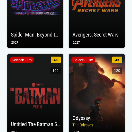
Spider-Man: Beyond the Spider-Verse
Avengers: Secret Wars
2027
2027
Gelecek Film
4K
Gelecek Film
4K
100
120
Odyssey
Untitled The Batman Sequel
The Odyssey