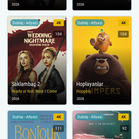
2026
2026
Dublaj - Altyazı
4K
Dublaj - Altyazı
4K
104
104
Saklambaç 2
Hoplayanlar
Ready or Not: Here I Come
Hoppers
2026
2026
Dublaj - Altyazı
4K
Dublaj - Altyazı
4K
111
92