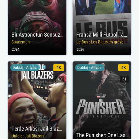
Bir Astronotun Sonsuz Yolculuğu
Fransa Milli Futbol Takımının İsyanı
Spaceman
Le Bus : Les Bleus en grève
2024
2026
Dublaj - Altyazı
4K
Dublaj - Altyazı
4K
70
51
Perde Arkası Jail Blazers
The Punisher: One Last Kill
Untold: Jail Blazers