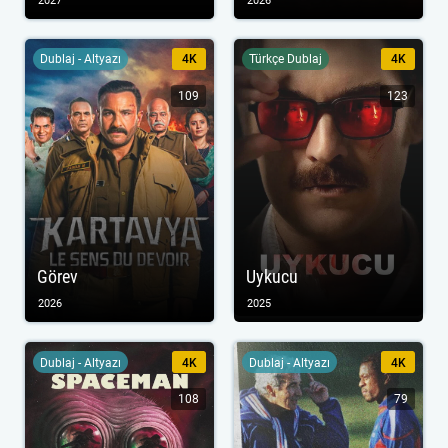
2027
2026
Dublaj - Altyazı
4K
Türkçe Dublaj
4K
109
123
Görev
Uykucu
2026
2025
Dublaj - Altyazı
4K
Dublaj - Altyazı
4K
108
79