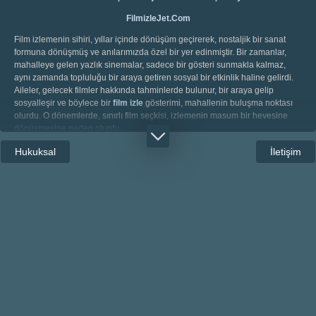
FilmizleJet.Com
Film izlemenin sihiri, yıllar içinde dönüşüm geçirerek, nostaljik bir sanat
formuna dönüşmüş ve anılarımızda özel bir yer edinmiştir. Bir zamanlar,
mahalleye gelen yazlık sinemalar, sadece bir gösteri sunmakla kalmaz,
aynı zamanda topluluğu bir araya getiren sosyal bir etkinlik haline gelirdi.
Aileler, gelecek filmler hakkında tahminlerde bulunur, bir araya gelip
sosyalleşir ve böylece bir
film izle
gösterimi, mahallenin buluşma noktası
olurdu. O dönemlerde, sınırlı film seçkisi, izlemenin masum bir hevesine
dönüşmesine neden olurdu.
Zamanın akışı ve teknolojinin ilerlemesiyle, film izlemenin manası ve
Hukuksal
İletişim
erişilebilirliği köklü bir dönüşüm yaşadı. Eski günlerin karıncalı beyaz
perdeleri geride kaldı; yerini 720p
1080p film izle
gibi yüksek çözünürlükler
ve Blu-ray gibi üstün görüntü kaliteleri aldı. Bu, sadece filmleri seçme
özgürlüğümüzü artırmakla kalmadı, aynı zamanda ses ve görüntü kalitesi
üzerindeki denetimimizi de pekiştirdi.
Teknolojik aletler, özellikle bilgisayarlar ve akıllı telefonlar, film izlemenin
kapılarını ardına kadar açtı. Bu cihazlar, dil seçeneklerinden altyazılara,
görüntü kalitesinden ses ayarlarına kadar her türlü detayın
kişiselleştirilmesine olanak tanıyor. Artık, yabancı filmleri Türkçe dublaj veya
altyazılı olarak izlemek, sadece birkaç tıklama uzaklıkta.
Ayrıcalıklarımız, dil ve kalite seçenekleriyle sınırlı kalmıyor; hangi tür filmleri