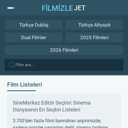
FİLMİZLE
JET
Türkçe Dublaj
Türkçe Altyazılı
Dual Filmler
2025 Filmleri
2026 Filmleri
Film Listeleri
SineMerkez Editör Seçimi: Sinema
Dünyasının En Seçkin Listeleri
3.700’den fazla filmi barındıran arşivimizde,
sadece popüler yapımları değil, sinema tarihine