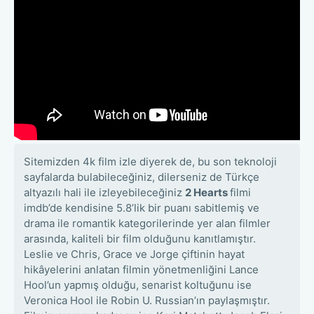
Sitemizden 4k film izle diyerek de, bu son teknoloji
sayfalarda bulabileceğiniz, dilerseniz de Türkçe
altyazılı hali ile izleyebileceğiniz
2 Hearts
filmi
imdb’de kendisine 5.8’lik bir puanı sabitlemiş ve
drama ile romantik kategorilerinde yer alan filmler
arasında, kaliteli bir film olduğunu kanıtlamıştır.
Leslie ve Chris, Grace ve Jorge çiftinin hayat
hikâyelerini anlatan filmin yönetmenliğini Lance
Hool’un yapmış olduğu, senarist koltuğunu ise
Veronica Hool ile Robin U. Russian’ın paylaşmıştır.