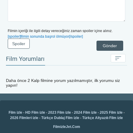
Filmin içeriği ile ilgili detay vereceğiniz zaman spoiler içine alınız.
[spoiler]filmin sonunda başrol ölmüyor[/spoiler]
Spoiler
Gönder
Film Yorumları
Daha önce
2 Kalp
filmine yorum yazılmamıştır, ilk yorumu siz
yapın!
Film izle
-
HD Film izle
-
2023 Film izle
-
2024 Film izle
-
2025 Film izle
-
2026 Filmleri izle
-
Türkçe Dublaj Film izle
-
Türkçe Altyazılı Film izle
FilmizleJet.Com