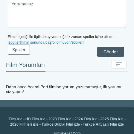
adaylığıyla adından söz ettiren Jillian Bell
bulunmaktadır. Noel temalı filmler arasında
barındırdığı farklı hikâyesi sayesinde Disney
Stüdyolarının başarılı filmleri arasında görülmektedir.
Filmin yönetmenliğini 1 ödül ve 6 adaylığı bulunan
Sharon Maguire yapmaktadır.
Filmin içeriği ile ilgili detay vereceğiniz zaman spoiler içine alınız.
[spoiler]filmin sonunda başrol ölmüyor[/spoiler]
Spoiler
Gönder
Film Yorumları
Daha önce
Acemi Peri
filmine yorum yazılmamıştır, ilk yorumu
siz yapın!
Film izle
-
HD Film izle
-
2023 Film izle
-
2024 Film izle
-
2025 Film izle
-
2026 Filmleri izle
-
Türkçe Dublaj Film izle
-
Türkçe Altyazılı Film izle
FilmizleJet.Com