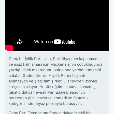
Genç bir İyilik Perisi’nin, Peri Diyarı’nın kapanmaması
ve işsiz kalmaması için Mackenzie’nin çocukluğunda
yazdığı dilek mektubunu bulup ona yardım etmesini
anlatan Godmothered – İyilik Perisi başarılı
animasyon ve çizgi film şirketi Disney’den izleyici
karşısına çıkıyor. Henüz eğitimini tamamlamamış
fakat oldukça hevesli Peri adayı Eleanor’un
herkesten gizli macerası komedi ve fantastik
kategorisinde beyaz perdeyle buluşuyor.
Genç Peri Eleanor, sınıfında oldukça istekli bir