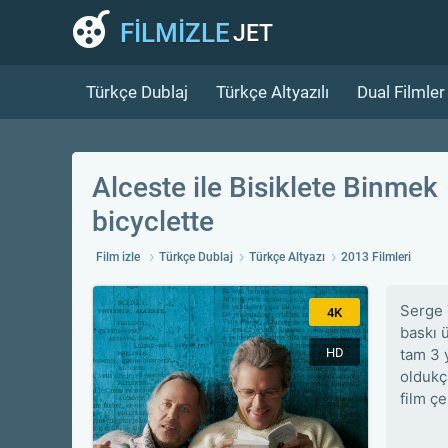
FİLMİZLE
JET
Türkçe Dublaj
Türkçe Altyazılı
Dual Filmler
Alceste ile Bisiklete Binmek
bicyclette
Film izle
Türkçe Dublaj
Türkçe Altyazı
2013 Filmleri
Serge 
4K
baskı 
HD
tam 3 
oldukç
film çe