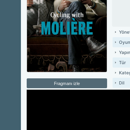
Yöne
Oyun
Yapı
Tür
Kate
Dil
Fragmanı izle