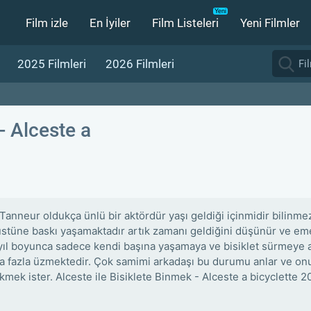
Film izle
En İyiler
Film Listeleri
Yeni Filmler
2025 Filmleri
2026 Filmleri
Alceste a
Tanneur oldukça ünlü bir aktördür yaşı geldiği içinmidir bilinmez
üstüne baskı yaşamaktadır artık zamanı geldiğini düşünür ve eme
yıl boyunca sadece kendi başına yaşamaya ve bisiklet sürmeye
a fazla üzmektedir. Çok samimi arkadaşı bu durumu anlar ve onun 
kmek ister. Alceste ile Bisiklete Binmek - Alceste a bicyclette 201