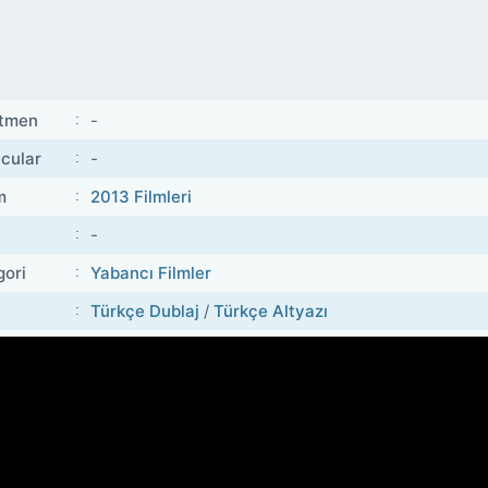
tmen
-
cular
-
m
2013 Filmleri
-
gori
Yabancı Filmler
Türkçe Dublaj
/
Türkçe Altyazı