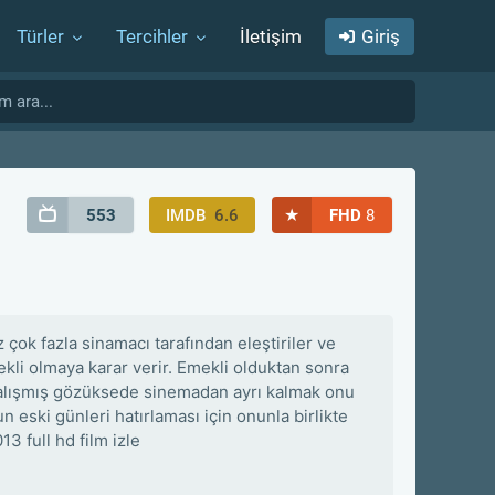
Türler
Tercihler
İletişim
Giriş
★
553
IMDB
6.6
FHD
8
 çok fazla sinamacı tarafından eleştiriler ve
kli olmaya karar verir. Emekli olduktan sonra
 alışmış gözüksede sinemadan ayrı kalmak onu
eski günleri hatırlaması için onunla birlikte
3 full hd film izle