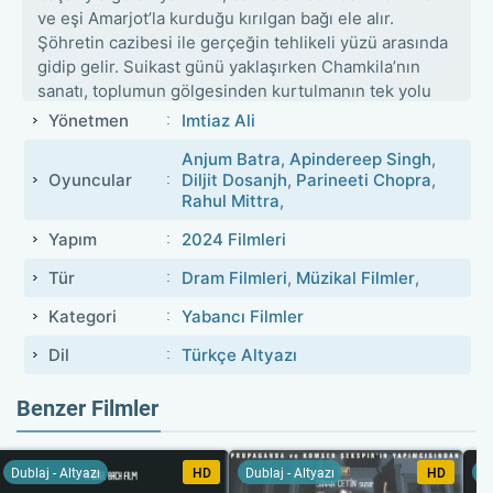
ve eşi Amarjot’la kurduğu kırılgan bağı ele alır.
Şöhretin cazibesi ile gerçeğin tehlikeli yüzü arasında
gidip gelir. Suikast günü yaklaşırken Chamkila’nın
sanatı, toplumun gölgesinden kurtulmanın tek yolu
hâline gelir.
Yönetmen
Imtiaz Ali
Anjum Batra
,
Apindereep Singh
,
Oyuncular
Diljit Dosanjh
,
Parineeti Chopra
,
Rahul Mittra
,
Yapım
2024 Filmleri
Tür
Dram Filmleri
,
Müzikal Filmler
,
Kategori
Yabancı Filmler
Dil
Türkçe Altyazı
Benzer Filmler
Dublaj - Altyazı
HD
Dublaj - Altyazı
HD
Du