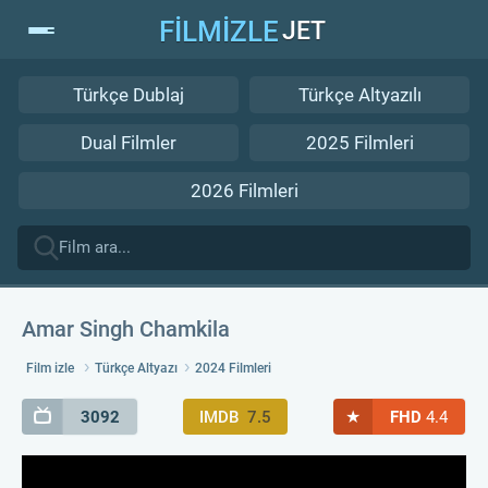
FİLMİZLE
JET
Türkçe Dublaj
Türkçe Altyazılı
Dual Filmler
2025 Filmleri
2026 Filmleri
Amar Singh Chamkila
Film izle
Türkçe Altyazı
2024 Filmleri
★
3092
IMDB
7.5
FHD
4.4