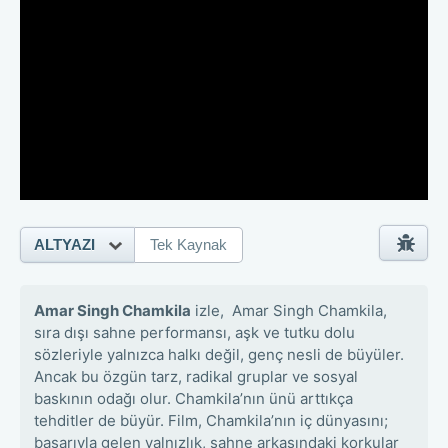
ALTYAZI
Tek Kaynak
Amar Singh Chamkila
izle, Amar Singh Chamkila,
sıra dışı sahne performansı, aşk ve tutku dolu
sözleriyle yalnızca halkı değil, genç nesli de büyüler.
Ancak bu özgün tarz, radikal gruplar ve sosyal
baskının odağı olur. Chamkila’nın ünü arttıkça
tehditler de büyür. Film, Chamkila’nın iç dünyasını;
başarıyla gelen yalnızlık, sahne arkasındaki korkular