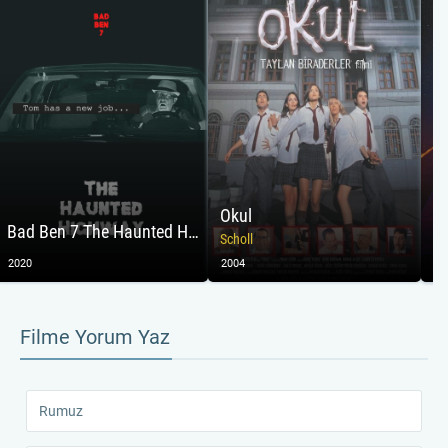
Okul
Bad Ben 7 The Haunted Highway
W
Scholl
2020
2004
20
Filme Yorum Yaz