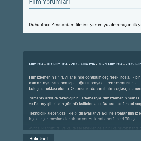
Film Yorumları
Daha önce
Amsterdam
filmine yorum yazılmamıştır, ilk 
Film izle
-
HD Film izle
-
2023 Film izle
-
2024 Film izle
-
2025 Fil
Film izlemenin sihiri, yıllar içinde dönüşüm geçirerek, nostaljik 
kalmaz, aynı zamanda topluluğu bir araya getiren sosyal bir etkinli
buluşma noktası olurdu. O dönemlerde, sınırlı film seçkisi, izl
Zamanın akışı ve teknolojinin ilerlemesiyle, film izlemenin manası 
ve Blu-ray gibi üstün görüntü kaliteleri aldı. Bu, sadece filmleri
Teknolojik aletler, özellikle bilgisayarlar ve akıllı telefonlar, film
kişiselleştirilmesine olanak tanıyor. Artık, yabancı filmleri Türkçe 
Ayrıcalıklarımız, dil ve kalite seçenekleriyle sınırlı kalmıyor; hang
seçebiliyor, geniş kategoriler arasında gezinebiliyoruz. Çocuklar i
Hukuksal
sahibiz.