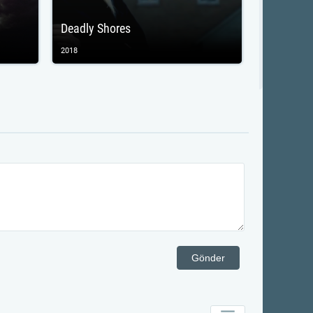
Deadly Shores
2018
Gönder