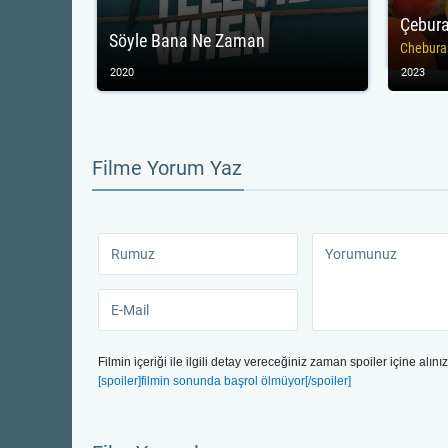
Çebur
Söyle Bana Ne Zaman
Chebura
2020
2023
Filme Yorum Yaz
Filmin içeriği ile ilgili detay vereceğiniz zaman spoiler içine alınız
[spoiler]filmin sonunda başrol ölmüyor[/spoiler]