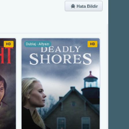
Hata Bildir
HD
Dublaj - Altyazı
HD