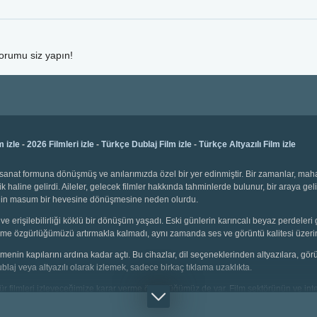
yorumu siz yapın!
m izle
-
2026 Filmleri izle
-
Türkçe Dublaj Film izle
-
Türkçe Altyazılı Film izle
bir sanat formuna dönüşmüş ve anılarımızda özel bir yer edinmiştir. Bir zamanlar, ma
k haline gelirdi. Aileler, gelecek filmler hakkında tahminlerde bulunur, bir araya gel
emenin masum bir hevesine dönüşmesine neden olurdu.
ve erişilebilirliği köklü bir dönüşüm yaşadı. Eski günlerin karıncalı beyaz perdeleri 
 seçme özgürlüğümüzü artırmakla kalmadı, aynı zamanda ses ve görüntü kalitesi üzerin
 izlemenin kapılarını ardına kadar açtı. Bu cihazlar, dil seçeneklerinden altyazılara, g
dublaj veya altyazılı olarak izlemek, sadece birkaç tıklama uzaklıkta.
i tür filmleri izleyeceğimize karar verme özgürlüğümüz de var. Film sektörünün ve inter
çin animasyonlar, gençler için aksiyon dolu sahneler, yetişkinler için bilim kurgu v