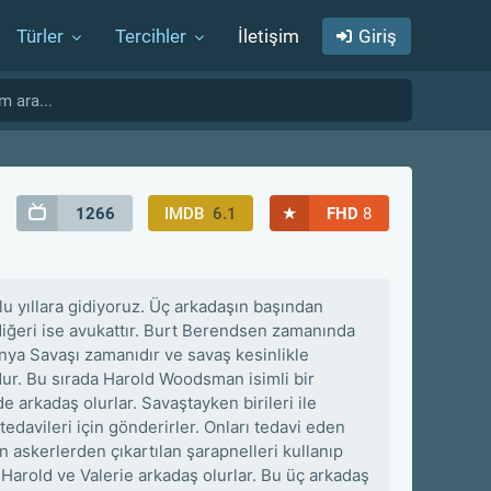
Türler
Tercihler
İletişim
Giriş
★
1266
IMDB
6.1
FHD
8
lu yıllara gidiyoruz. Üç arkadaşın başından
 diğeri ise avukattır. Burt Berendsen zamanında
nya Savaşı zamanıdır ve savaş kesinlikle
ur. Bu sırada Harold Woodsman isimli bir
ede arkadaş olurlar. Savaştayken birileri ile
tedavileri için gönderirler. Onları tedavi eden
en askerlerden çıkartılan şarapnelleri kullanıp
Harold ve Valerie arkadaş olurlar. Bu üç arkadaş