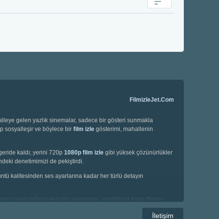
FilmizleJet.Com
halleye gelen yazlık sinemalar, sadece bir gösteri sunmakla
ip sosyalleşir ve böylece bir
film izle
gösterimi, mahallenin
geride kaldı; yerini 720p
1080p film izle
gibi yüksek çözünürlükler
deki denetimimizi de pekiştirdi.
örüntü kalitesinden ses ayarlarına kadar her türlü detayın
net yayıncılığının gelişimi sayesinde, istediğimiz türde filmleri
e korku filmleri gibi geniş bir yelpazede seçim yapma imkanına
İletişim