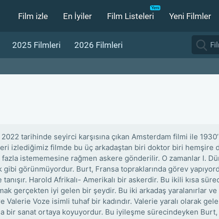
Film izle
En İyiler
Film Listeleri
Yeni Filmler
2025 Filmleri
2026 Filmleri
 2022 tarihinde seyirci karşısına çıkan Amsterdam filmi ile 1930’
eri izlediğimiz filmde bu üç arkadaştan biri doktor biri hemşire
 fazla istememesine rağmen askere gönderilir. O zamanlar I. Dü
k gibi görünmüyordur. Burt, Fransa topraklarında görev yapıyord
 tanışır. Harold Afrikalı- Amerikalı bir askerdir. Bu ikili kısa sür
k gerçekten iyi gelen bir şeydir. Bu iki arkadaş yaralanırlar ve 
 Valerie Voze isimli tuhaf bir kadındır. Valerie yaralı olarak gel
la bir sanat ortaya koyuyordur. Bu iyileşme sürecindeyken Burt, 