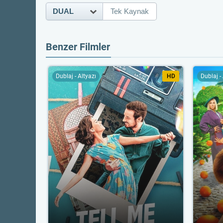
DUAL
Tek Kaynak
Benzer Filmler
Dublaj - Altyazı
HD
Dublaj -