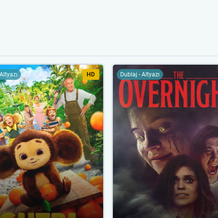
 Altyazı
HD
Dublaj - Altyazı