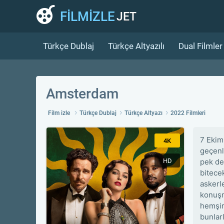
FİLMİZLE
JET
Türkçe Dublaj
Türkçe Altyazılı
Dual Filmler
Amsterdam
Film izle
Türkçe Dublaj
Türkçe Altyazı
2022 Filmleri
7 Ekim
4K
geçenl
HD
pek de
bitece
askerle
konuşma
hemşire
bunlar