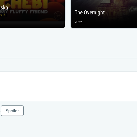
aşka
The Overnight
shka
2022
Spoiler
.