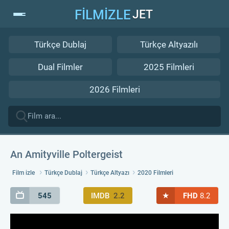
FİLMİZLE
JET
Türkçe Dublaj
Türkçe Altyazılı
Dual Filmler
2025 Filmleri
2026 Filmleri
An Amityville Poltergeist
Film izle
Türkçe Dublaj
Türkçe Altyazı
2020 Filmleri
★
545
IMDB
2.2
FHD
8.2