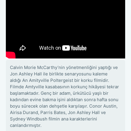
Calvin Morie McCarthy’nin yönetmenliğini yaptığı ve
Jon Ashley Hall ile birlikte senaryosunu kaleme
aldığı An Amityville Poltergeist bir korku filmidir.
Filmde Amtyville kasabasının korkunç hikâyesi tekrar
başlamaktadır. Genç bir adam, ürkütücü yaşlı bir
kadından evine bakma işini aldıktan sonra hafta sonu
boyu sürecek olan dehşetle karşılaşır. Conor Austin,
Airisa Durand, Parris Bates, Jon Ashley Hall ve
Sydney Windbush filmin ana karakterlerini
canlandırmıştır.