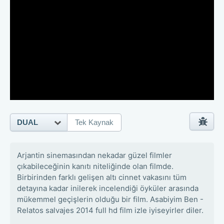
DUAL
Tek Kaynak
Arjantin sinemasından nekadar güzel filmler
çıkabileceğinin kanıtı niteliğinde olan filmde.
Birbirinden farklı gelişen altı cinnet vakasını tüm
detayına kadar inilerek incelendiği öyküler arasında
mükemmel geçişlerin olduğu bir film. Asabiyim Ben -
Relatos salvajes 2014 full hd film izle iyiseyirler diler.