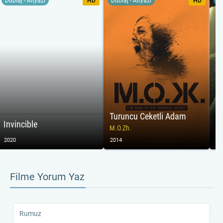
Dublaj - Altyazı
HD
Dublaj - Altyazı
HD
Du
Turuncu Ceketli Adam
Invincible
M
M.O.Zh.
2020
2014
20
Filme Yorum Yaz