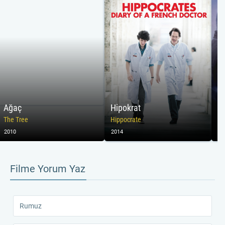
Ağaç
Hipokrat
K
The Tree
Hippocrate
Ho
2010
2014
20
Filme Yorum Yaz