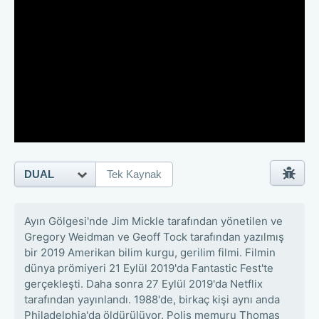
DUAL
Tek Kaynak
Ayın Gölgesi'nde Jim Mickle tarafından yönetilen ve
Gregory Weidman ve Geoff Tock tarafından yazılmış
bir 2019 Amerikan bilim kurgu, gerilim filmi. Filmin
dünya prömiyeri 21 Eylül 2019'da Fantastic Fest'te
gerçekleşti. Daha sonra 27 Eylül 2019'da Netflix
tarafından yayınlandı. 1988'de, birkaç kişi aynı anda
Philadelphia'da öldürülüyor. Polis memuru Thomas