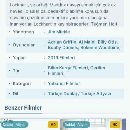
Lockhart, ve ortağı Maddox davayı almak için çok az
hevesli olsalar da, dedektif olabilme konusun da
davanın çözülmesinin onlara yardımcı olacağına
inanıyorlar. Lockhart'ın kayınbiraderleri Teğmen Holt
başlangıçta Lockhart'ın cinayetler ile ilgili yaptığı
Yönetmen
Jim Mickle
araştırma ile ilgili delilleri pek önemsemedi ancak
Adrian Griffin
,
Al Maini
,
Billy Otis
,
Lockhart her mağdurda benzer yaralar bulduğun da
Oyuncular
Bobby Daniels
,
Bokeem Woodbine
,
ölümlerin birbiri ile bağlantılı olduğunu fark ediyor.
Lockhart ve Maddox benzer yaralara sahip bir saldırı
Yapım
2019 Filmleri
kurbanı daha buluyor; ölmeden önce, yaralı yirmi
Bilim Kurgu Filmleri
,
Gerilim
yaşlarında bir Afrika kökenli-Amerikalı kadın olarak
Tür
Filmleri
,
saldırganın tarifini yapıyor. Holt şehir çapında bir
insan avı düzenlerken, Lockhart ve Maddox şüpheliyi
Kategori
Yabancı Filmler
bir metroya kadar kovalar ve Lockhart şüpheli ile
Dil
Türkçe Dublaj
/
Türkçe Altyazı
yüzleştiğinde, karısının o gün doğum yapması da
dahil olmak üzere hayatıyla ilgili ayrıntıları ortaya
koyduğuna şahit olacaktır.
Benzer Filmler
Dublaj - Altyazı
HD
Dublaj - Altyazı
HD
Du