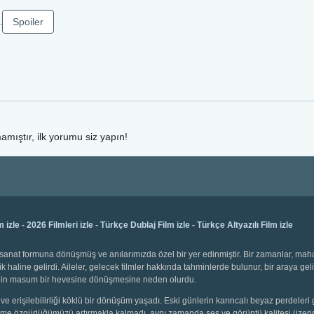
Spoiler
.
mıştır, ilk yorumu siz yapın!
m izle
-
2026 Filmleri izle
-
Türkçe Dublaj Film izle
-
Türkçe Altyazılı Film izle
bir sanat formuna dönüşmüş ve anılarımızda özel bir yer edinmiştir. Bir zamanlar, ma
k haline gelirdi. Aileler, gelecek filmler hakkında tahminlerde bulunur, bir araya gel
emenin masum bir hevesine dönüşmesine neden olurdu.
ve erişilebilirliği köklü bir dönüşüm yaşadı. Eski günlerin karıncalı beyaz perdeleri 
 seçme özgürlüğümüzü artırmakla kalmadı, aynı zamanda ses ve görüntü kalitesi üzerin