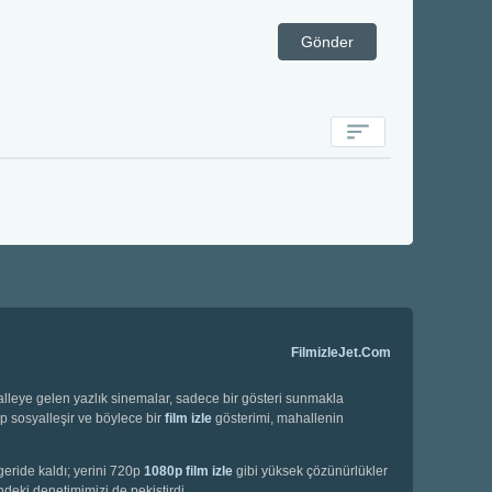
Gönder
FilmizleJet.Com
halleye gelen yazlık sinemalar, sadece bir gösteri sunmakla
ip sosyalleşir ve böylece bir
film izle
gösterimi, mahallenin
geride kaldı; yerini 720p
1080p film izle
gibi yüksek çözünürlükler
deki denetimimizi de pekiştirdi.