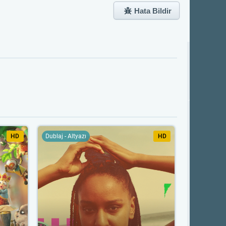
Hata Bildir
HD
Dublaj - Altyazı
HD