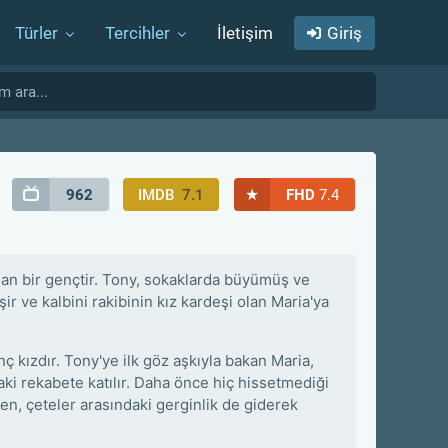
Türler
Tercihler
İletişim
Giriş
★
962
IMDB
7.1
FHD
7.4
alan bir gençtir. Tony, sokaklarda büyümüş ve
ir ve kalbini rakibinin kız kardeşi olan Maria'ya
 kızdır. Tony'ye ilk göz aşkıyla bakan Maria,
ki rekabete katılır. Daha önce hiç hissetmediği
ırken, çeteler arasındaki gerginlik de giderek