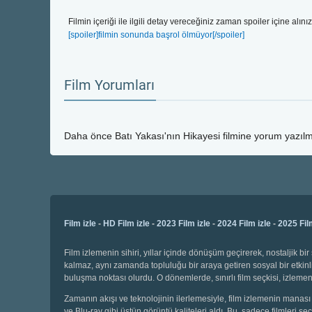
Filmin içeriği ile ilgili detay vereceğiniz zaman spoiler içine alınız
[spoiler]filmin sonunda başrol ölmüyor[/spoiler]
Film Yorumları
Daha önce
Batı Yakası'nın Hikayesi
filmine yorum yazılma
Film izle
-
HD Film izle
-
2023 Film izle
-
2024 Film izle
-
2025 Fil
Film izlemenin sihiri, yıllar içinde dönüşüm geçirerek, nostaljik 
kalmaz, aynı zamanda topluluğu bir araya getiren sosyal bir etkinli
buluşma noktası olurdu. O dönemlerde, sınırlı film seçkisi, izl
Zamanın akışı ve teknolojinin ilerlemesiyle, film izlemenin manası 
ve Blu-ray gibi üstün görüntü kaliteleri aldı. Bu, sadece filmleri