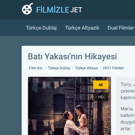
FİLMİZLE
JET
Türkçe Dublaj
Türkçe Altyazılı
Dual Filmler
Batı Yakası'nın Hikayesi
Film izle
Türkçe Dublaj
Türkçe Altyazı
2021 Filmleri
Tony, 
4K
çeteler
HD
kaptırır
Maria,
kalbin
duygula
artar.