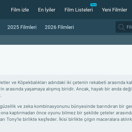
Film izle
En İyiler
Film Listeleri
Yeni Filmler
2025 Filmleri
2026 Filmleri
Jetler ve Köpekbalıkları adındaki iki çetenin rekabeti arasında k
in arasında yaşamaya alışmış biridir. Ancak, hayatı bir anda değiş
.
 güzellik ve zeka kombinasyonunu bünyesinde barındıran bir genç
i ona kaptırmadan önce oyunu bilmez bir şekilde çeteler arasında
rı Tony'le birlikte keşfeder. İkisi birlikte çılgın maceralara atıl