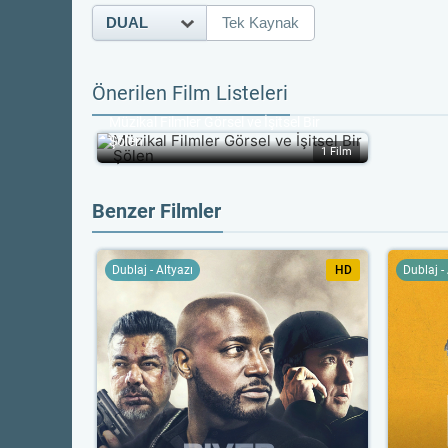
DUAL
Tek Kaynak
Önerilen Film Listeleri
Müzikal Filmler Görsel ve İşitsel Bir 
Şölen
1 Film
Benzer Filmler
Dublaj - Altyazı
HD
Dublaj -