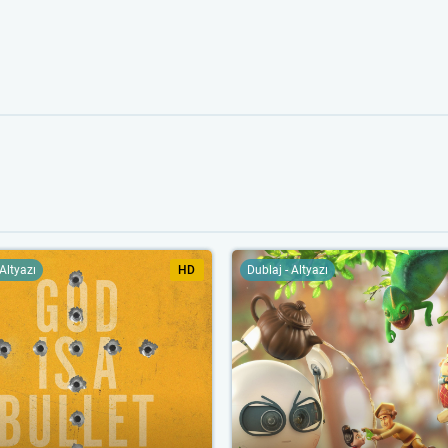
 Altyazı
HD
Dublaj - Altyazı