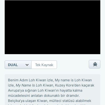
DUAL
Tek Kaynak
Benim Adım Loh Kiwan izle, My name is Loh Kiwan
izle,
My Name Is Loh Kiwan
, Kuzey Kore’den kaçarak
Avrupa’ya sığınan Loh Kiwan’ın hayatta kalma
mücadelesini anlatan dokunaklı bir dramdır.
Belçika’ya ulaşan Kiwan, mülteci statüsü alabilmek