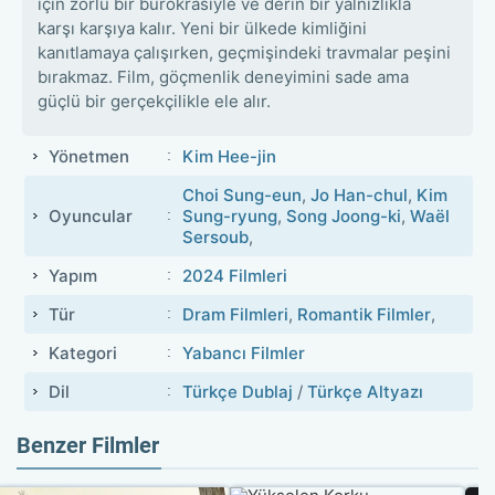
için zorlu bir bürokrasiyle ve derin bir yalnızlıkla
karşı karşıya kalır. Yeni bir ülkede kimliğini
kanıtlamaya çalışırken, geçmişindeki travmalar peşini
bırakmaz. Film, göçmenlik deneyimini sade ama
güçlü bir gerçekçilikle ele alır.
Yönetmen
Kim Hee-jin
Choi Sung-eun
,
Jo Han-chul
,
Kim
Oyuncular
Sung-ryung
,
Song Joong-ki
,
Waël
Sersoub
,
Yapım
2024 Filmleri
Tür
Dram Filmleri
,
Romantik Filmler
,
Kategori
Yabancı Filmler
Dil
Türkçe Dublaj
/
Türkçe Altyazı
Benzer Filmler