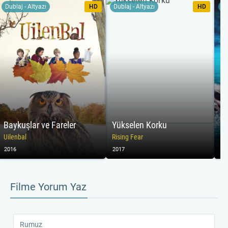
Dublaj - Altyazı
HD
Dublaj - Altyazı
HD
Du
Baykuşlar ve Fareler
Yükselen Korku
De
Uilenbal
Rising Fear
Th
2016
2017
20
Filme Yorum Yaz