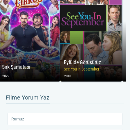
Eylülde Görüşürüz
Sirk Şamatası
10
See You in September
2022
2010
20
Filme Yorum Yaz