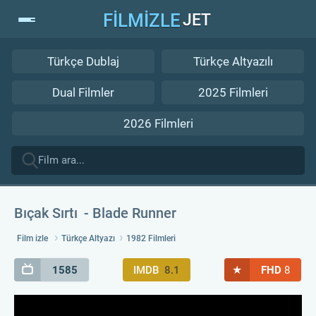
FİLMİZLE
JET
Türkçe Dublaj
Türkçe Altyazılı
Dual Filmler
2025 Filmleri
2026 Filmleri
Bıçak Sırtı
Blade Runner
Film izle
Türkçe Altyazı
1982 Filmleri
★
1585
IMDB
8.1
FHD
8