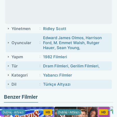
Yönetmen
Ridley Scott
Edward James Olmos
,
Harrison
Oyuncular
Ford
,
M. Emmet Walsh
,
Rutger
Hauer
,
Sean Young
,
Yapım
1982 Filmleri
Tür
Dram Filmleri
,
Gerilim Filmleri
,
Kategori
Yabancı Filmler
Dil
Türkçe Altyazı
Benzer Filmler
Dublaj - Altyazı
HD
Dublaj - Altyazı
HD
Du