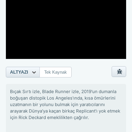
ALTYAZI
Tek Kaynak
Bıçak Sırtı izle, Blade Runner izle, 2019'un dumanla
boğuşan distopik Los Angeles'ında, kısa ömürlerini
uzatmanın bir yolunu bulmak için yaratıcılarını
arayarak Dünya'ya kaçan birkaç Replicant'ı yok etmek
için Rick Deckard emeklilikten çağrılır.