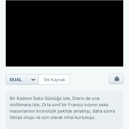
DUAL
Tek Kaynak
Bir Kadının Seks Günlüğü izle, Diario de una
ninfómana izle, Orta sınıf bir Fransız kızının seks
macerlarının kronolojik şekilde anlatılışı, daha sonra
fahişe oluşu ve son olarak nihai kurtuluşu.