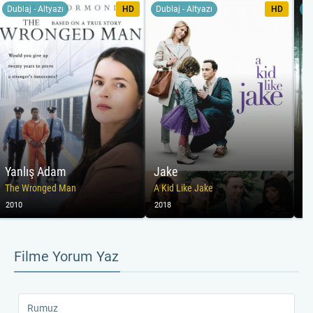
Dublaj - Altyazı
HD
Dublaj - Altyazı
HD
Du
Yanlış Adam
Jake
Va
The Wronged Man
A Kid Like Jake
En
2010
2018
20
Filme Yorum Yaz