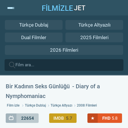
FİLMİZLE
JET
Türkçe Dublaj
Türkçe Altyazılı
Dual Filmler
2025 Filmleri
2026 Filmleri
Bir Kadının Seks Günlüğü
Diary of a
Nymphomaniac
Film izle
Türkçe Dublaj
Türkçe Altyazı
2008 Filmleri
★
22654
IMDB
5.7
FHD
5.8