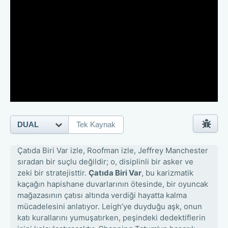
DUAL
Tek Kaynak
Çatıda Biri Var izle, Roofman izle, Jeffrey Manchester
sıradan bir suçlu değildir; o, disiplinli bir asker ve
zeki bir stratejisttir.
Çatıda Biri Var
, bu karizmatik
kaçağın hapishane duvarlarının ötesinde, bir oyuncak
mağazasının çatısı altında verdiği hayatta kalma
mücadelesini anlatıyor. Leigh’ye duyduğu aşk, onun
katı kurallarını yumuşatırken, peşindeki dedektiflerin