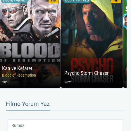
Dublaj - Altyazı
HD
Dublaj - Altyazı
HD
Du
Kan ve Kefaret
Psycho Storm Chaser
La
Blood of Redemption
2013
2021
20
Filme Yorum Yaz