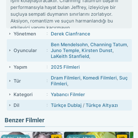
işini kolaylaştıracaktır. Channing Tatum’un başarılı
performansıyla hayat bulan Jeffrey, izleyiciye bir
suçluya sempati duymanın sınırlarını zorlatıyor.
Aksiyon, romantizm ve suçun harmanlandığı bu
etkileyici yapımı kaçırmayın.
Yönetmen
Derek Cianfrance
Ben Mendelsohn
,
Channing Tatum
,
Oyuncular
Juno Temple
,
Kirsten Dunst
,
LaKeith Stanfield
,
Yapım
2025 Filmleri
Dram Filmleri
,
Komedi Filmleri
,
Suç
Tür
Filmleri
,
Kategori
Yabancı Filmler
Dil
Türkçe Dublaj
/
Türkçe Altyazı
Benzer Filmler