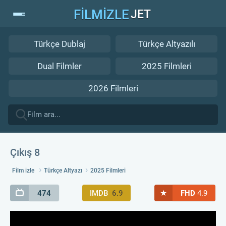
FİLMİZLE
JET
Türkçe Dublaj
Türkçe Altyazılı
Dual Filmler
2025 Filmleri
2026 Filmleri
Çıkış 8
Film izle
Türkçe Altyazı
2025 Filmleri
★
474
IMDB
6.9
FHD
4.9