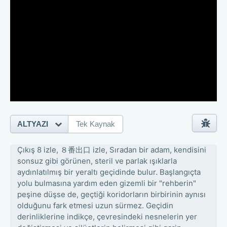
ALTYAZI
Tek Kaynak
Çıkış 8 izle, ８番出口 izle, Sıradan bir adam, kendisini
sonsuz gibi görünen, steril ve parlak ışıklarla
aydınlatılmış bir yeraltı geçidinde bulur. Başlangıçta
yolu bulmasına yardım eden gizemli bir "rehberin"
peşine düşse de, geçtiği koridorların birbirinin aynısı
olduğunu fark etmesi uzun sürmez. Geçidin
derinliklerine indikçe, çevresindeki nesnelerin yer