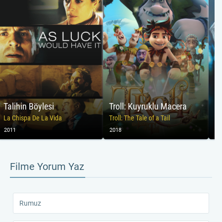
Talihin Böylesi
Troll: Kuyruklu Macera
B
La Chispa De La Vida
Troll: The Tale of a Tail
2011
2018
20
Filme Yorum Yaz