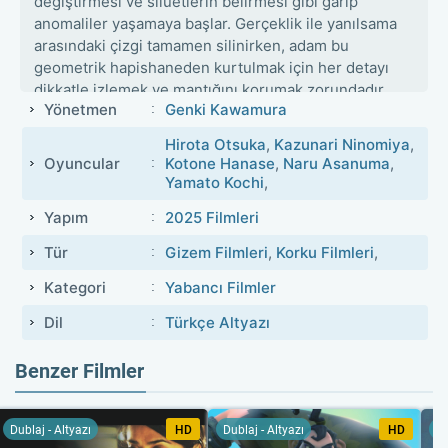
değiştirmesi ve silüetlerin belirmesi gibi garip
anomaliler yaşamaya başlar. Gerçeklik ile yanılsama
arasındaki çizgi tamamen silinirken, adam bu
geometrik hapishaneden kurtulmak için her detayı
dikkatle izlemek ve mantığını korumak zorundadır.
Yönetmen
Genki Kawamura
Hirota Otsuka
,
Kazunari Ninomiya
,
Oyuncular
Kotone Hanase
,
Naru Asanuma
,
Yamato Kochi
,
Yapım
2025 Filmleri
Tür
Gizem Filmleri
,
Korku Filmleri
,
Kategori
Yabancı Filmler
Dil
Türkçe Altyazı
Benzer Filmler
Dublaj - Altyazı
HD
Dublaj - Altyazı
HD
Du