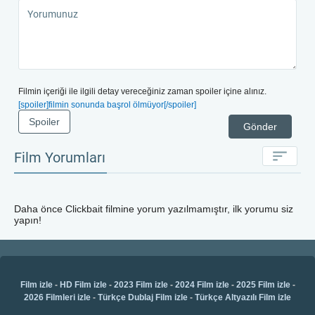
Filmin içeriği ile ilgili detay vereceğiniz zaman spoiler içine alınız.
[spoiler]filmin sonunda başrol ölmüyor[/spoiler]
Spoiler
Gönder
Film Yorumları
Daha önce
Clickbait
filmine yorum yazılmamıştır, ilk yorumu siz
yapın!
Film izle
-
HD Film izle
-
2023 Film izle
-
2024 Film izle
-
2025 Film izle
-
2026 Filmleri izle
-
Türkçe Dublaj Film izle
-
Türkçe Altyazılı Film izle