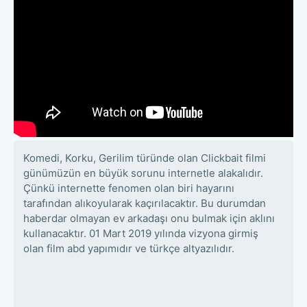
Komedi, Korku, Gerilim türünde olan Clickbait filmi
günümüzün en büyük sorunu internetle alakalıdır.
Çünkü internette fenomen olan biri hayarını
tarafından alıkoyularak kaçırılacaktır. Bu durumdan
haberdar olmayan ev arkadaşı onu bulmak için aklını
kullanacaktır. 01 Mart 2019 yılında vizyona girmiş
olan film abd yapımıdır ve türkçe altyazılıdır.