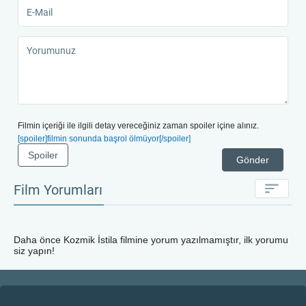
ele geçirebilmeleridir. İki ırk arasındaki destansı
savaşın işlendiği Cosmic Sin filmini 4k kalitesiyle,
Türkçe altyazı ve Dublaj seçenekleriyle sitemizden
kesintisiz izleyebilme olanağı ile sizlerin beğenisine
sunulmuştur.
Filmin içeriği ile ilgili detay vereceğiniz zaman spoiler içine alınız.
[spoiler]filmin sonunda başrol ölmüyor[/spoiler]
Spoiler
Gönder
Film Yorumları
Daha önce
Kozmik İstila
filmine yorum yazılmamıştır, ilk yorumu
siz yapın!