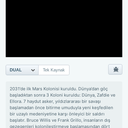
DUAL
Tek Kaynak
2031’de ilk Mars Kolonisi kuruldu. Dünya’dan göç
başladıktan sonra 3 Koloni kuruldu: Dünya, Zafdie ve
Ellora. 7 haydut asker, yıldızlararası bir savaşı
başlamadan önce bitirme umuduyla yeni keşfedilen
bir uzaylı medeniyetine karşı önleyici bir saldırı
başlatır. Bruce Willis ve Frank Grillo, insanların dış
gezegenleri kolonileştirmeye başlamasından dört