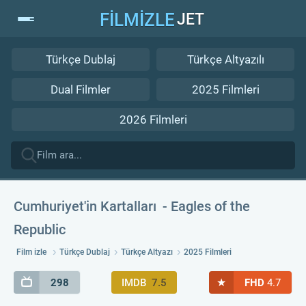
FİLMİZLE
JET
Türkçe Dublaj
Türkçe Altyazılı
Dual Filmler
2025 Filmleri
2026 Filmleri
Cumhuriyet'in Kartalları
Eagles of the
Republic
Film izle
Türkçe Dublaj
Türkçe Altyazı
2025 Filmleri
★
298
IMDB
7.5
FHD
4.7