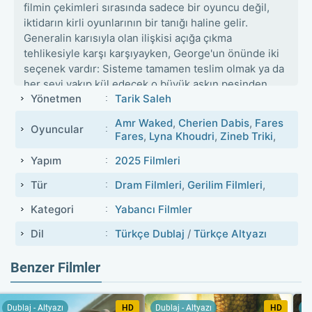
filmin çekimleri sırasında sadece bir oyuncu değil,
iktidarın kirli oyunlarının bir tanığı haline gelir.
Generalin karısıyla olan ilişkisi açığa çıkma
tehlikesiyle karşı karşıyayken, George'un önünde iki
seçenek vardır: Sisteme tamamen teslim olmak ya da
her şeyi yakıp kül edecek o büyük aşkın peşinden
Yönetmen
Tarik Saleh
gitmek.
Amr Waked
,
Cherien Dabis
,
Fares
Oyuncular
Fares
,
Lyna Khoudri
,
Zineb Triki
,
Yapım
2025 Filmleri
Tür
Dram Filmleri
,
Gerilim Filmleri
,
Kategori
Yabancı Filmler
Dil
Türkçe Dublaj
/
Türkçe Altyazı
Benzer Filmler
Dublaj - Altyazı
HD
Dublaj - Altyazı
HD
Du