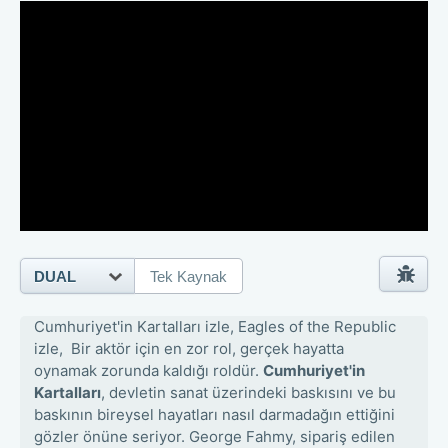
DUAL
Tek Kaynak
Cumhuriyet'in Kartalları izle, Eagles of the Republic
izle, Bir aktör için en zor rol, gerçek hayatta
oynamak zorunda kaldığı roldür.
Cumhuriyet'in
Kartalları
, devletin sanat üzerindeki baskısını ve bu
baskının bireysel hayatları nasıl darmadağın ettiğini
gözler önüne seriyor. George Fahmy, sipariş edilen