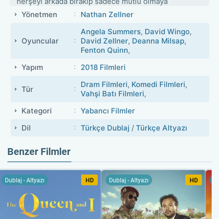
herşeyi arkada bırakıp sadece mutlu olmaya
hedefleyen damsel'in macerası sizlerle.
Yönetmen
Nathan Zellner
Angela Summers
,
David Wingo
,
Oyuncular
David Zellner
,
Deanna Milsap
,
Fenton Quinn
,
Yapım
2018 Filmleri
Dram Filmleri
,
Komedi Filmleri
,
Tür
Vahşi Batı Filmleri
,
Kategori
Yabancı Filmler
Dil
Türkçe Dublaj
/
Türkçe Altyazı
Benzer Filmler
Dublaj - Altyazı
HD
Dublaj - Altyazı
HD
Du