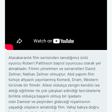
Alacakaranlık film serisinden tanıdığımız ünlü
oyuncu Robert Pattinson başrol oyuncusu olarak yer
almaktadır. Filmin yönetmen ve senaristleri David
Zellner, Nathan Zellner olmuştur. Abd yapımı film
türkçe altyazılı yayınlanmış Komedi, Dram, Western
türünde bir filmdir. Ailesi oldukça zengin kendisi ise
aldığı eğitimler ile çok çalışkan edindiği tecrübelerle
birlikte oldukça başarılı olmuş bir işadamı
olan Damsel ve peşinden gideceği nişanlısının
yaşadığı olayların anlatıldığı film. Vahşi batıya doğru