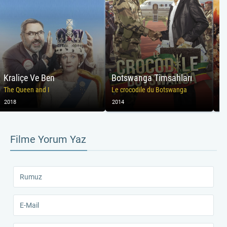
Kraliçe Ve Ben
Botswanga Timsahları
Ca
The Queen and I
Le crocodile du Botswanga
La
2018
2014
20
Filme Yorum Yaz