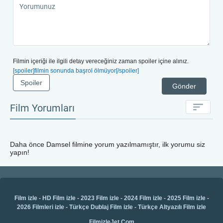
Filmin içeriği ile ilgili detay vereceğiniz zaman spoiler içine alınız.
[spoiler]filmin sonunda başrol ölmüyor[/spoiler]
Spoiler
Gönder
Film Yorumları
Daha önce
Damsel
filmine yorum yazılmamıştır, ilk yorumu siz
yapın!
Film izle
-
HD Film izle
-
2023 Film izle
-
2024 Film izle
-
2025 Film izle
-
2026 Filmleri izle
-
Türkçe Dublaj Film izle
-
Türkçe Altyazılı Film izle
FilmizleJet.Com