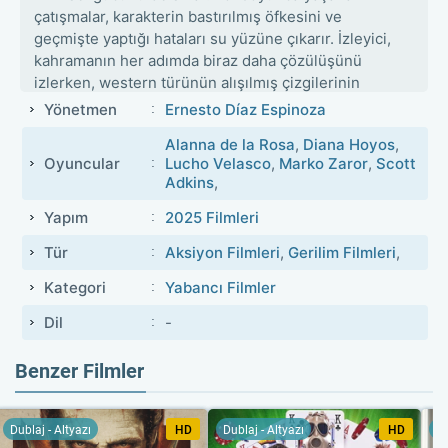
çatışmalar, karakterin bastırılmış öfkesini ve
geçmişte yaptığı hataları su yüzüne çıkarır. İzleyici,
kahramanın her adımda biraz daha çözülüşünü
izlerken, western türünün alışılmış çizgilerinin
ötesine geçen psikolojik bir derinlikle karşılaşır. Film,
Yönetmen
Ernesto Díaz Espinoza
hem görsel hem de tematik olarak karanlık bir
Alanna de la Rosa
,
Diana Hoyos
,
atmosfer kurar.
Oyuncular
Lucho Velasco
,
Marko Zaror
,
Scott
Adkins
,
Yapım
2025 Filmleri
Tür
Aksiyon Filmleri
,
Gerilim Filmleri
,
Kategori
Yabancı Filmler
Dil
-
Benzer Filmler
Dublaj - Altyazı
HD
Dublaj - Altyazı
HD
Du