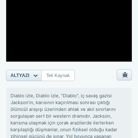
ALTYAZI
Tek Kaynak
Diablo izle, Diablo izle, "Diablo", iç savaş gazisi
Jackson’ın, karısının kaçırılması sonrası çıktığı
ölümcül arayışı üzerinden ahlak ve akıl sınırlarını
sorgulayan sert bir western dramıdır. Jackson,
karısına ulaşmak için çorak arazilerde ilerlerken
karşılaştığı düşmanlar, onun fiziksel olduğu kadar
zihinsel gücünü de sınar. Yol boyunca yaşanan