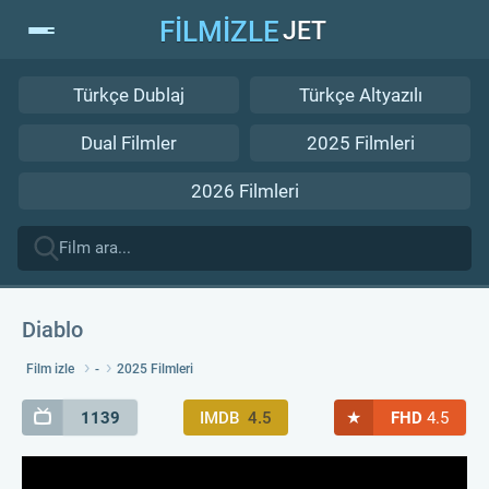
FİLMİZLE
JET
Türkçe Dublaj
Türkçe Altyazılı
Dual Filmler
2025 Filmleri
2026 Filmleri
Diablo
Film izle
-
2025 Filmleri
★
1139
IMDB
4.5
FHD
4.5