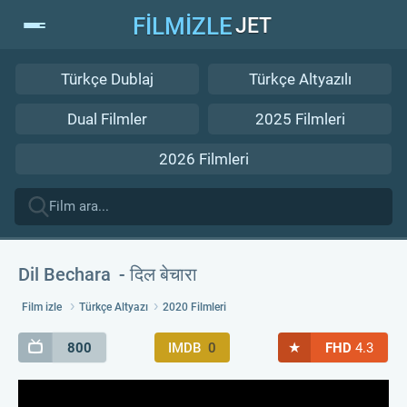
FİLMİZLE
JET
Türkçe Dublaj
Türkçe Altyazılı
Dual Filmler
2025 Filmleri
2026 Filmleri
Dil Bechara
दिल बेचारा
Film izle
Türkçe Altyazı
2020 Filmleri
★
800
IMDB
0
FHD
4.3