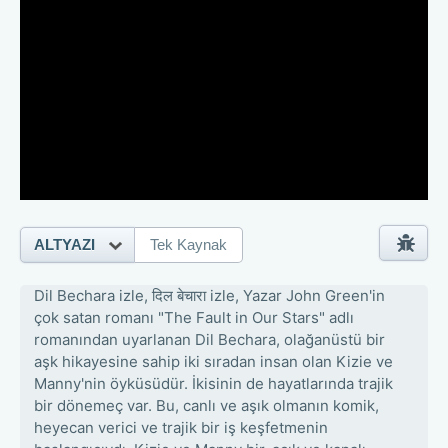
ALTYAZI
Tek Kaynak
Dil Bechara izle, दिल बेचारा izle, Yazar John Green'in
çok satan romanı "The Fault in Our Stars" adlı
romanından uyarlanan Dil Bechara, olağanüstü bir
aşk hikayesine sahip iki sıradan insan olan Kizie ve
Manny'nin öyküsüdür. İkisinin de hayatlarında trajik
bir dönemeç var. Bu, canlı ve aşık olmanın komik,
heyecan verici ve trajik bir iş keşfetmenin