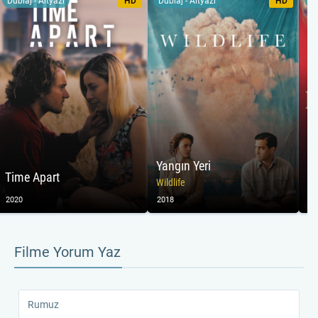
Dublaj - Altyazı
HD
Dublaj - Altyazı
HD
Du
Yangın Yeri
Time Apart
T
Wildlife
2020
2018
20
Filme Yorum Yaz