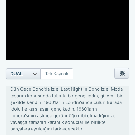
DUAL
Tek Kaynak
Dün Gece Soho'da izle, Last Night in Soho izle, Moda
tasarım konusunda tutkulu bir genç kadın, gizemli bir
şekilde kendini 1960’ların Londra’sında bulur. Burada
idolü ile karşılaşan genç kadın, 1960’ların
Londra’sının aslında göründüğü gibi olmadığını ve
yavaşça zamanın karanlık sonuçlar ile birlikte
parçalara ayrıldığını fark edecektir.