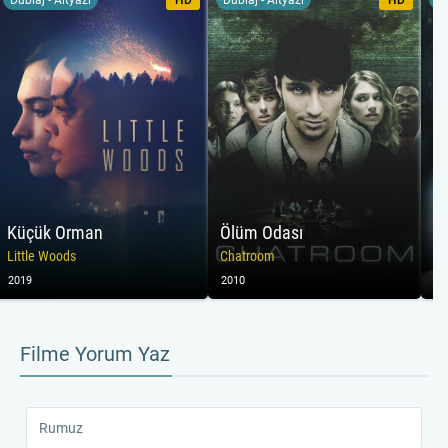
Küçük Orman
Ölüm Odası
S
Little Woods
Chatroom
St
2019
2010
20
Filme Yorum Yaz