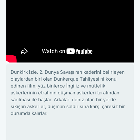
Dunkirk izle. 2. Dünya Savaşı'nın kaderini belirleyen
olaylardan biri olan Dunkerque Tahliyesi'ni konu
edinen film, yüz binlerce İngiliz ve müttefik
askerlerinin etrafının düşman askerleri tarafından
sarılması ile başlar. Arkaları deniz olan bir yerde
sıkışan askerler, düşman saldırısına karşı çaresiz bir
durumda kalırlar.