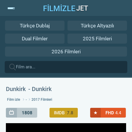
FİLMİZLE
JET
Türkçe Dublaj
Türkçe Altyazılı
Dual Filmler
2025 Filmleri
2026 Filmleri
Dunkirk
Dunkirk
Film izle
-
2017 Filmleri
★
1808
IMDB
7.8
FHD
4.4