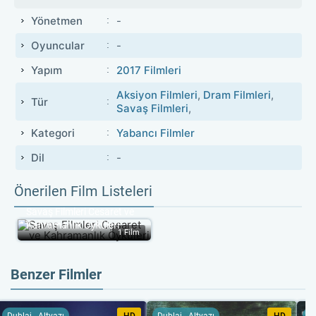
Yönetmen
-
Oyuncular
-
Yapım
2017 Filmleri
Aksiyon Filmleri
,
Dram Filmleri
,
Tür
Savaş Filmleri
,
Kategori
Yabancı Filmler
Dil
-
Önerilen Film Listeleri
Savaş Filmleri Cesaret ve 
Kahramanlık Öyküleri
1 Film
Benzer Filmler
Dublaj - Altyazı
HD
Dublaj - Altyazı
HD
Du