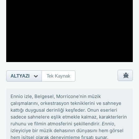
ALTYAZI
Tek Kaynak
Ennio izle, Belgesel, Morricone’nin müzik
çalışmalarını, orkestrasyon tekniklerini ve sahneye
kattığı duygusal derinliği keşfeder. Onun eserleri
sadece sahnelere eşlik etmekle kalmaz, karakterlerin
ruhunu ve filmin atmosferini şekillendirir.
Ennio
,
izleyiciye bir müzik dehasının dünyasını hem görsel
hem işitsel olarak deneyimleme fırsatı sunar.