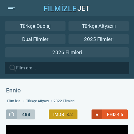
FİLMİZLE
JET
Türkçe Dublaj
Türkçe Altyazılı
Dual Filmler
2025 Filmleri
2026 Filmleri
Ennio
Film izle
Türkçe Altyazı
2022 Filmleri
★
488
IMDB
8.2
FHD
4.6