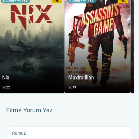
Dublaj - Altyazı
HD
Dublaj - Altyazı
HD
Du
Nix
Maximillian
Hu
2022
2019
20
Filme Yorum Yaz