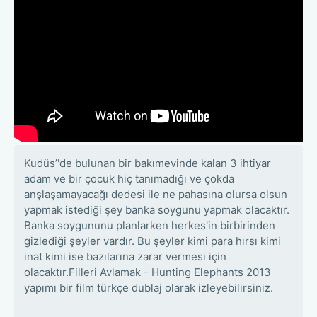
Kudüs’'de bulunan bir bakımevinde kalan 3 ihtiyar
adam ve bir çocuk hiç tanımadığı ve çokda
anşlaşamayacağı dedesi ile ne pahasına olursa olsun
yapmak istediği şey banka soygunu yapmak olacaktır.
Banka soygununu planlarken herkes'in birbirinden
gizlediği şeyler vardır. Bu şeyler kimi para hırsı kimi
inat kimi ise bazılarına zarar vermesi için
olacaktır.Filleri Avlamak - Hunting Elephants 2013
yapımı bir film türkçe dublaj olarak izleyebilirsiniz.