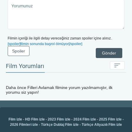
Filmin içeriği ile ilgili detay vereceğiniz zaman spoiler içine alınız.
[spoiler]filmin sonunda başrol ölmüyor[/spoiler]
Spoiler
Gönder
Film Yorumları
Daha önce
Filleri Avlamak
filmine yorum yazılmamıştır, ilk
yorumu siz yapın!
Film izle
-
HD Film izle
-
2023 Film izle
-
2024 Film izle
-
2025 Film izle
-
2026 Filmleri izle
-
Türkçe Dublaj Film izle
-
Türkçe Altyazılı Film izle