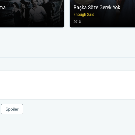
lma
Başka Söze Gerek Yok
d
Enough Said
2013
Spoiler
.