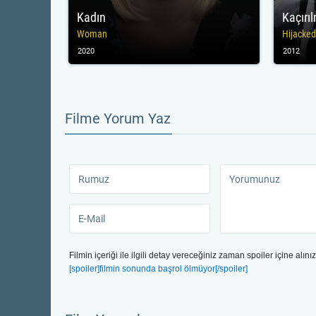
Kadın
Kaçırı
Woman
Hijacke
2020
2012
Filme Yorum Yaz
Filmin içeriği ile ilgili detay vereceğiniz zaman spoiler içine alınız
[spoiler]filmin sonunda başrol ölmüyor[/spoiler]