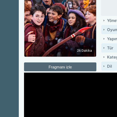
Yöne
Oyun
Yapı
Tür
26 Dakika
Kate
Dil
Fragmanı izle