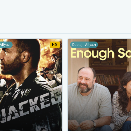
 Altyazı
HD
Dublaj - Altyazı