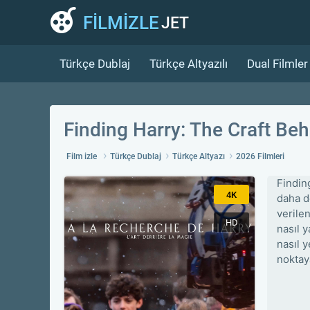
FİLMİZLE
JET
Türkçe Dublaj
Türkçe Altyazılı
Dual Filmler
Finding Harry: The Craft Be
Film izle
Türkçe Dublaj
Türkçe Altyazı
2026 Filmleri
Findin
4K
daha d
verile
HD
nasıl 
nasıl 
noktay