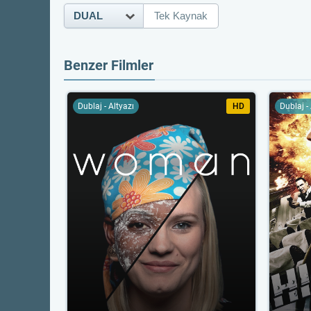
DUAL
Tek Kaynak
Benzer Filmler
Dublaj - Altyazı
HD
Dublaj -