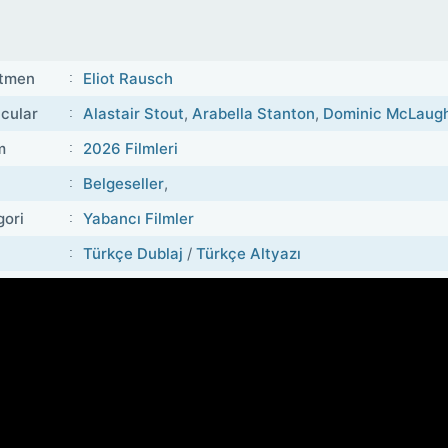
tmen
Eliot Rausch
cular
Alastair Stout
,
Arabella Stanton
,
Dominic McLaugh
m
2026 Filmleri
Belgeseller
,
gori
Yabancı Filmler
Türkçe Dublaj
/
Türkçe Altyazı