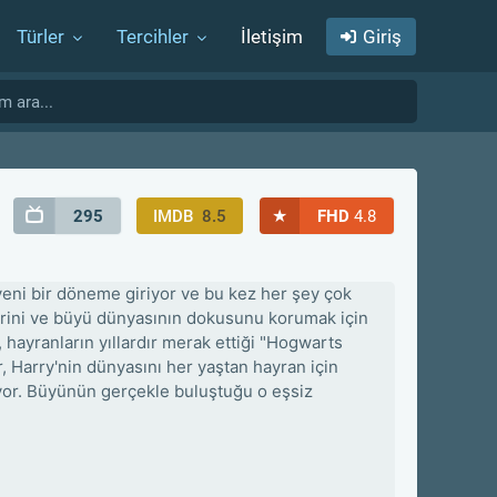
Türler
Tercihler
İletişim
Giriş
★
295
IMDB
8.5
FHD
4.8
yeni bir döneme giriyor ve bu kez her şey çok
erini ve büyü dünyasının dokusunu korumak için
 hayranların yıllardır merak ettiği "Hogwarts
r, Harry'nin dünyasını her yaştan hayran için
ıyor. Büyünün gerçekle buluştuğu o eşsiz