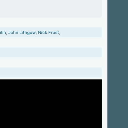
lin
,
John Lithgow
,
Nick Frost
,