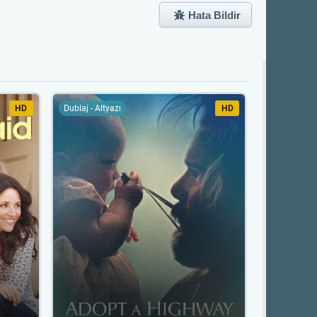
Hata Bildir
HD
Dublaj - Altyazı
HD