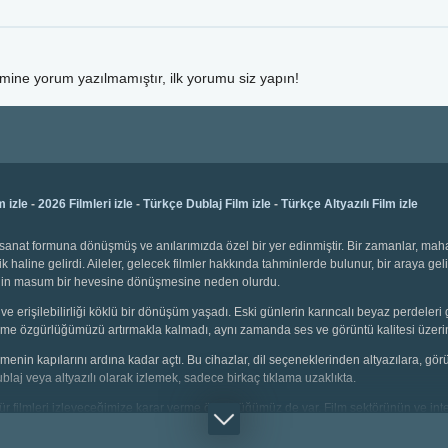
lmine yorum yazılmamıştır, ilk yorumu siz yapın!
m izle
-
2026 Filmleri izle
-
Türkçe Dublaj Film izle
-
Türkçe Altyazılı Film izle
bir sanat formuna dönüşmüş ve anılarımızda özel bir yer edinmiştir. Bir zamanlar, ma
k haline gelirdi. Aileler, gelecek filmler hakkında tahminlerde bulunur, bir araya gel
emenin masum bir hevesine dönüşmesine neden olurdu.
ve erişilebilirliği köklü bir dönüşüm yaşadı. Eski günlerin karıncalı beyaz perdeleri 
 seçme özgürlüğümüzü artırmakla kalmadı, aynı zamanda ses ve görüntü kalitesi üzerin
 izlemenin kapılarını ardına kadar açtı. Bu cihazlar, dil seçeneklerinden altyazılara, g
dublaj veya altyazılı olarak izlemek, sadece birkaç tıklama uzaklıkta.
i tür filmleri izleyeceğimize karar verme özgürlüğümüz de var. Film sektörünün ve inter
çin animasyonlar, gençler için aksiyon dolu sahneler, yetişkinler için bilim kurgu v