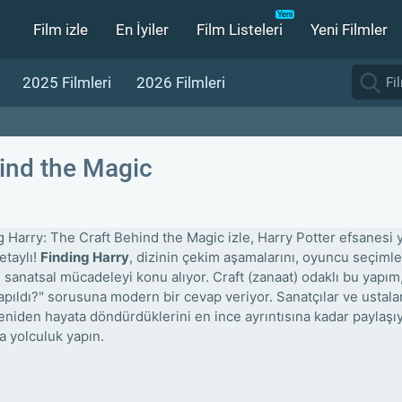
Film izle
En İyiler
Film Listeleri
Yeni Filmler
2025 Filmleri
2026 Filmleri
hind the Magic
g Harry: The Craft Behind the Magic izle, Harry Potter efsanesi 
etaylı!
Finding Harry
, dizinin çekim aşamalarını, oyuncu seçiml
n sanatsal mücadeleyi konu alıyor. Craft (zanaat) odaklı bu yapım,
yapıldı?" sorusuna modern bir cevap veriyor. Sanatçılar ve ustala
yeniden hayata döndürdüklerini en ince ayrıntısına kadar paylaş
a yolculuk yapın.