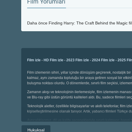
Film Yorumları
Daha önce
Finding Harry: The Craft Behind the Magic
fi
Film izle
-
HD Film izle
-
2023 Film izle
-
2024 Film izle
-
2025 Fil
Film izlemenin sihiri, yıllar içinde dönüşüm geçirerek, nostaljik 
kalmaz, aynı zamanda topluluğu bir araya getiren sosyal bir etkinli
buluşma noktası olurdu. O dönemlerde, sınırlı film seçkisi, izl
Zamanın akışı ve teknolojinin ilerlemesiyle, film izlemenin manası 
ve Blu-ray gibi üstün görüntü kaliteleri aldı. Bu, sadece filmleri
Teknolojik aletler, özellikle bilgisayarlar ve akıllı telefonlar, film
kişiselleştirilmesine olanak tanıyor. Artık, yabancı filmleri Türkçe 
Ayrıcalıklarımız, dil ve kalite seçenekleriyle sınırlı kalmıyor; hang
seçebiliyor, geniş kategoriler arasında gezinebiliyoruz. Çocuklar i
Hukuksal
sahibiz.