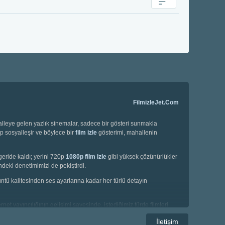
FilmizleJet.Com
halleye gelen yazlık sinemalar, sadece bir gösteri sunmakla
ip sosyalleşir ve böylece bir
film izle
gösterimi, mahallenin
geride kaldı; yerini 720p
1080p film izle
gibi yüksek çözünürlükler
deki denetimimizi de pekiştirdi.
örüntü kalitesinden ses ayarlarına kadar her türlü detayın
net yayıncılığının gelişimi sayesinde, istediğimiz türde filmleri
e korku filmleri gibi geniş bir yelpazede seçim yapma imkanına
İletişim