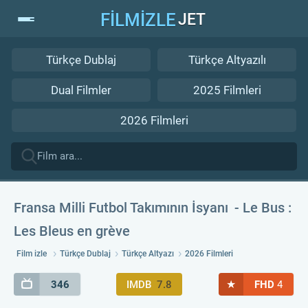
FİLMİZLE
JET
Türkçe Dublaj
Türkçe Altyazılı
Dual Filmler
2025 Filmleri
2026 Filmleri
Fransa Milli Futbol Takımının İsyanı
Le Bus :
Les Bleus en grève
Film izle
Türkçe Dublaj
Türkçe Altyazı
2026 Filmleri
★
346
IMDB
7.8
FHD
4