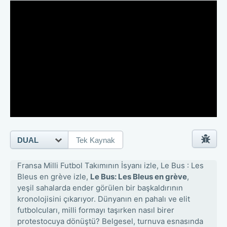
DUAL
Tek Kaynak
Fransa Milli Futbol Takımının İsyanı izle, Le Bus : Les
Bleus en grève izle,
Le Bus: Les Bleus en grève
,
yeşil sahalarda ender görülen bir başkaldırının
kronolojisini çıkarıyor. Dünyanın en pahalı ve elit
futbolcuları, milli formayı taşırken nasıl birer
protestocuya dönüştü? Belgesel, turnuva esnasında