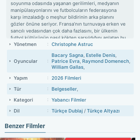
soyunma odasında yaşanan gerilimleri, medyanın
manipülasyonlarını ve futbolcuların federasyona
karşı imzaladığı o meşhur bildirinin arka planını
gözler önüne seriyor. Fransa’nın turnuvaya erken ve
sancılı vedasından çok daha fazlasını, bir ülkenin
futbol kültürünün nasıl kökten sarsıldığını anlatan bu
Yönetmen
Christophe Astruc
sürükleyici spor belgeseli, çarpıcı tanıklıklarla şimdi
sitenizde.
Bacary Sagna
,
Estelle Denis
,
Oyuncular
Patrice Evra
,
Raymond Domenech
,
William Gallas
,
Yapım
2026 Filmleri
Tür
Belgeseller
,
Kategori
Yabancı Filmler
Dil
Türkçe Dublaj
/
Türkçe Altyazı
Benzer Filmler